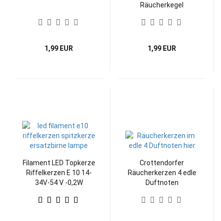
Räucherkegel
1,99 EUR
1,99 EUR
Filament LED Topkerze
Crottendorfer
Riffelkerzen E 10 14-
Räucherkerzen 4 edle
34V-54 V -0,2W
Duftnoten
Spitzkerze, universal