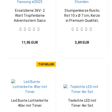
Ersatzbirne 36V- 2
Stumpenkerze Rustic
Watt Tropfenbirne
Rot 10 x Ø 7 cm, Kerze
Adventsstern Saico
in Premium Qualität,
durchgefärbte Kerze
für Hochzeit, Deko,
Weihnachten,
Adventskranz
11,95 EUR
3,89 EUR
TOPSELLER
Led Bunte Lichterkette
Teelichte LED mit
40er mit Timer
Timer 4er Set