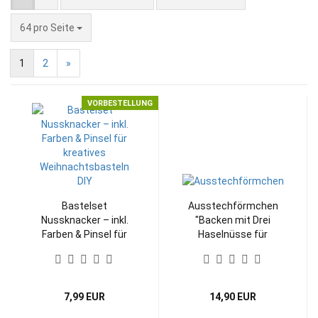
pro Seite
64 pro Seite
1
2
»
VORBESTELLUNG
Bastelset
Ausstechförmchen
Nussknacker – inkl.
"Backen mit Drei
Farben & Pinsel für
Haselnüsse für
kreatives
Aschenbrödel®" 6er-
Weihnachtsbasteln
Set
DIY
7,99 EUR
14,90 EUR