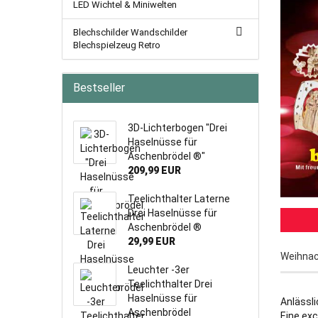
LED Wichtel & Miniwelten
Blechschilder Wandschilder
Blechspielzeug Retro
Bestseller
3D-Lichterbogen "Drei
Haselnüsse für
Aschenbrödel ®"
209,99 EUR
Teelichthalter Laterne
Drei Haselnüsse für
Aschenbrödel ®
29,99 EUR
Weihnac
Leuchter -3er
Teelichthalter Drei
Haselnüsse für
Anlässli
Aschenbrödel
Eine exc