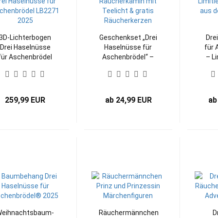
3D-Lichterbogen
Geschenkset „Drei
Dre
Drei Haselnüsse
Haselnüsse für
für 
für Aschenbrödel
Aschenbrödel“ –
– Li
LB2271-25
Räucherkamin mit
Edi
Teelicht & gratis
Erz
Räucherkerzen
259,99 EUR
ab 24,99 EUR
ab
eihnachtsbaum-
Räuchermännchen
D