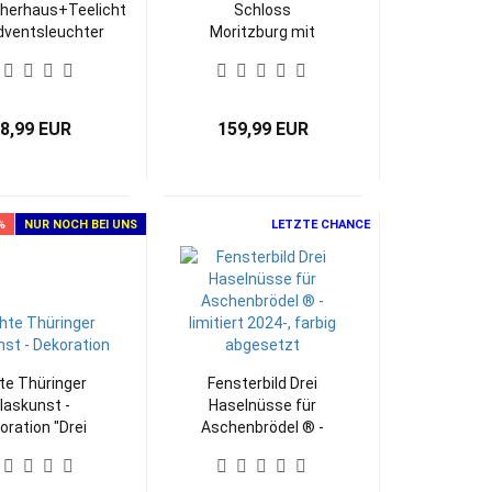
herhaus+Teelicht
Schloss
dventsleuchter
Moritzburg mit
LED-Beleuchtung
100% Erzgebirge
8,99 EUR
159,99 EUR
%
NUR NOCH BEI UNS
LETZTE CHANCE
te Thüringer
Fensterbild Drei
laskunst -
Haselnüsse für
oration "Drei
Aschenbrödel ® -
elnüsse für
limitiert 2024-,
henbrödel®"
farbig abgesetzt