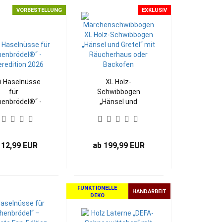
VORBESTELLUNG
EXKLUSIV
i Haselnüsse
XL Holz-
für
Schwibbogen
enbrödel®“ -
„Hänsel und
nteredition
Gretel“ mit
2026
Räucherhaus oder
Backofen
 12,99 EUR
ab 199,99 EUR
FUNKTIONELLE
HANDARBEIT
DEKO