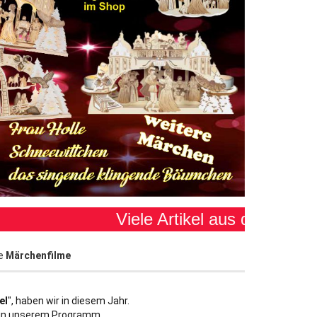
Viele Artikel aus der Aschebröd
e
Märchenfilme
el
", haben wir in diesem Jahr.
, in unserem Programm.