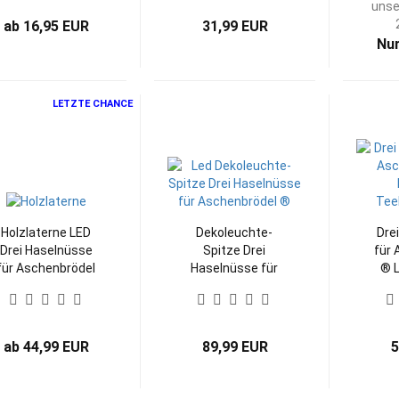
unse
ab 16,95 EUR
31,99 EUR
Nur
LETZTE CHANCE
Holzlaterne LED
Dekoleuchte-
Dre
Drei Haselnüsse
Spitze Drei
für 
für Aschenbrödel
Haselnüsse für
® L
® -limited 2024-
Aschenbrödel ® -
Tee
limitiert 2024
l
ab 44,99 EUR
89,99 EUR
5