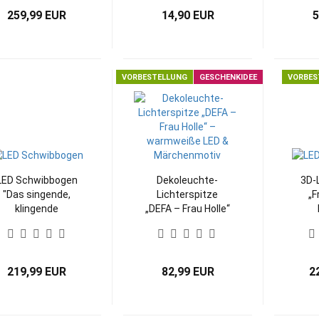
259,99 EUR
14,90 EUR
5
VORBESTELLUNG
GESCHENKIDEE
VORBES
LED Schwibbogen
Dekoleuchte-
3D‑
"Das singende,
Lichterspitze
„F
klingende
„DEFA – Frau Holle“
Bäumchen®" –
– warmweiße LED
Märc
farbiges DEFA-
& Märchenmotiv
Märchenmotiv
219,99 EUR
82,99 EUR
2