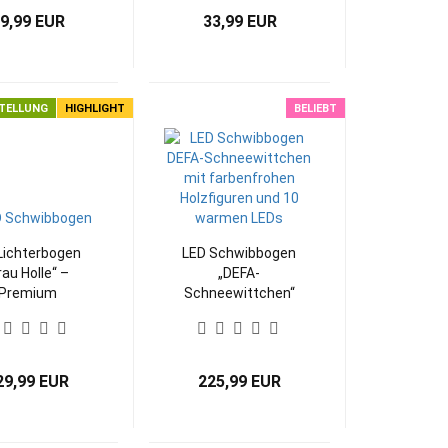
Teelichte
9,99 EUR
33,99 EUR
TELLUNG
HIGHLIGHT
BELIEBT
Lichterbogen
LED Schwibbogen
rau Holle“ –
„DEFA-
Premium
Schneewittchen“
henfilm DEFA
– farbenfrohe
Märchenwelt mit
warmem
Lichterglanz
29,99 EUR
225,99 EUR