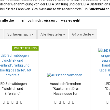
dlicher Genehmigung von der DEFA Stiftung und der DEFA Distributions
kel für die Fans von "
Drei Haselnüsse für Aschenbrödel
" in
Stückzahl
en
r alle die immer noch nicht wissen um was es geht.
Sortieren nach
pro Seite
Sortieren nach
Alle Hersteller
64 pro Seite
VORBESTELLUNG
LED Schwibbogen
Ausstechförmchen
LED
"Wichtel- und
"Backen mit Drei
"D
Elfenland"
Haselnüsse für
beidseitig farbig
Aschenbrödel®"
Bä
6er-Set
Märc
B