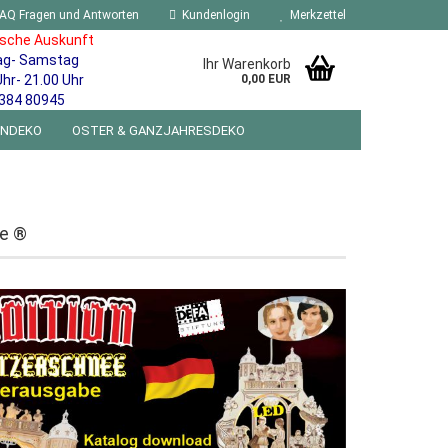
AQ Fragen und Antworten
Kundenlogin
Merkzettel
ische Auskunft
ag- Samstag
Ihr Warenkorb
Uhr- 21.00 Uhr
0,00 EUR
384 80945
ENDEKO
OSTER & GANZJAHRESDEKO
R WANDSCHILDER BLECHSPIELZEUG RETRO
NEUHEITEN
%SONDERANGEBOTE%
me ®