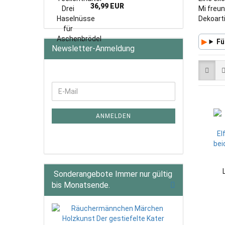
36,99 EUR
Mi freun
Dekoarti
Fü
Newsletter-Anmeldung
WEITER
E-
ZUR
Mail
NEWSLETTER-
ANMELDUNG
ANMELDEN
Sonderangebote Immer nur gültig
bis Monatsende.