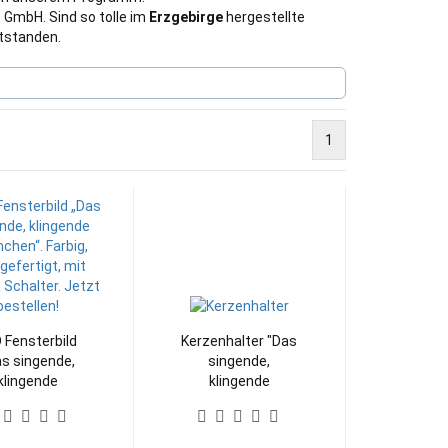
 GmbH. Sind so tolle im
Erzgebirge
hergestellte
tstanden.
1
 Fensterbild
Kerzenhalter "Das
as singende,
singende,
klingende
klingende
umchen®" –
Bäumchen®" –
henmotiv mit
märchenhafte
eleuchtung
Deko für 3