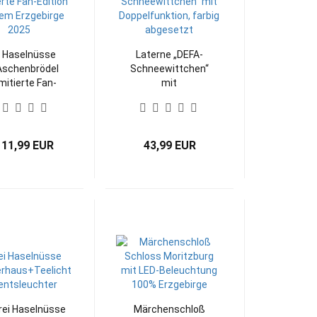
i Haselnüsse
Laterne „DEFA-
Aschenbrödel
Schneewittchen“
mitierte Fan-
mit
tion aus dem
Doppelfunktion,
gebirge 2025
farbig abgesetzt
 11,99 EUR
43,99 EUR
rei Haselnüsse
Märchenschloß