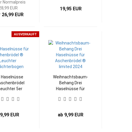
r Normalpreis
28,99 EUR
19,95 EUR
 26,99 EUR
AUSVERKAUFT
i Haselnüsse
Weihnachtsbaum-
Aschenbrödel
Behang Drei
euchter 5er
Haselnüsse für
lichterbogen
Aschenbrödel ®
imited 2024
limited 2024
9,99 EUR
ab 9,99 EUR