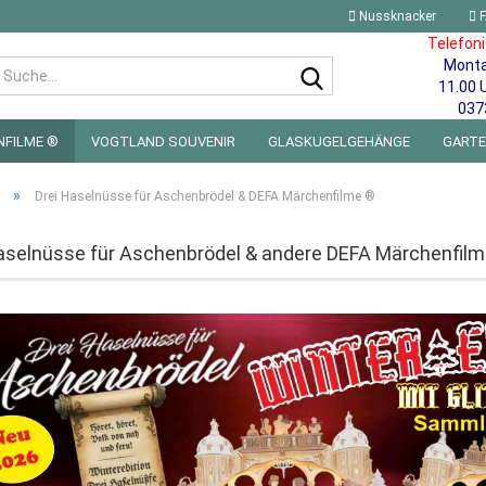
Nussknacker
F
Telefon
Mont
Suche...
11.00 
037
NFILME ®
VOGTLAND SOUVENIR
GLASKUGELGEHÄNGE
GART
 FÜRS KINDERZIMMER | LED WICHTEL & MINIWELTEN
BLECHSCHILDE
»
Drei Haselnüsse für Aschenbrödel & DEFA Märchenfilme ®
aselnüsse für Aschenbrödel & andere DEFA Märchenfil