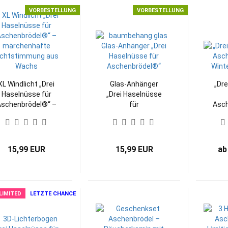
VORBESTELLUNG
VORBESTELLUNG
XL Windlicht „Drei
Glas-Anhänger
„Dre
Haselnüsse für
„Drei Haselnüsse
schenbrödel®“ –
für
Asch
märchenhafte
Aschenbrödel®“
Wi
Lichtstimmung
Baumbehang
15,99 EUR
15,99 EUR
ab
LIMITED
LETZTE CHANCE