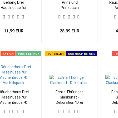
Behang Drei
Prinz und
Räuc
Haselnüsse für
Prinzessin
A
Aschenbrödel ®
Märchen
limited 2025
11,99 EUR
28,99 EUR
4
AKTION
VORTEILSPACK
TOPSELLER
NUR NOCH BEI UNS
-6
Räucherhaus Drei
Echte Thüringer
Ech
Haselnüsse für
Glaskunst -
G
Aschenbrödel ®
Dekoration "Drei
Dek
Vorteilspack
Haselnüsse für
Has
Aschenbrödel®"
Asc