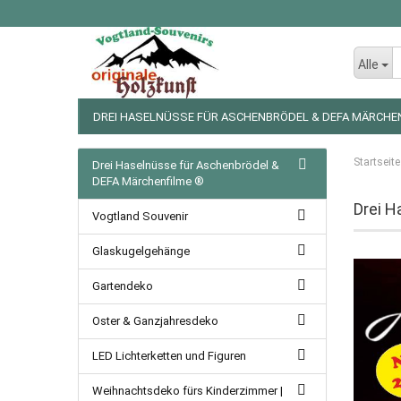
Alle
DREI HASELNÜSSE FÜR ASCHENBRÖDEL & DEFA MÄRCHE
LED LICHTERKETTEN UND FIGUREN
WEIHNACHTSDEKO
Startseite
Drei Haselnüsse für Aschenbrödel &
DEFA Märchenfilme ®
Drei H
Vogtland Souvenir
Glaskugelgehänge
Gartendeko
Oster & Ganzjahresdeko
LED Lichterketten und Figuren
Weihnachtsdeko fürs Kinderzimmer |