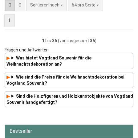
Sortieren nach
pro Seite
Sortieren nach
64 pro Seite
1
1
bis
36
(von insgesamt
36
)
Fragen und Antworten
Was bietet Vogtland Souvenir für die
Weihnachtsdekoration an?
Wie sind die Preise für die Weihnachtsdekoration bei
Vogtland Souvenir?
Sind die Holzfiguren und Holzkunstobjekte von Vogtland
Souvenir handgefertigt?
Bestseller