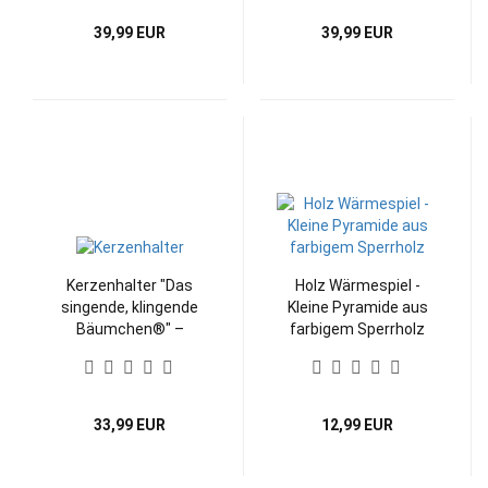
39,99 EUR
39,99 EUR
Kerzenhalter "Das
Holz Wärmespiel -
singende, klingende
Kleine Pyramide aus
Bäumchen®" –
farbigem Sperrholz
märchenhafte Deko
für 3 Teelichte
33,99 EUR
12,99 EUR