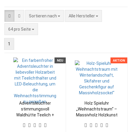
Sortieren nach
Sortieren nach
Alle Hersteller
pro Seite
64 pro Seite
1
NEU
AKTION
Adventsleuchter
Holz Spieluhr
stimmungsvoll
„Weihnachtstraum“ –
Waldhütte Teelich +
Massivholz Holzkunst
Led beleuchtet
Handarbeit
Holzkunst