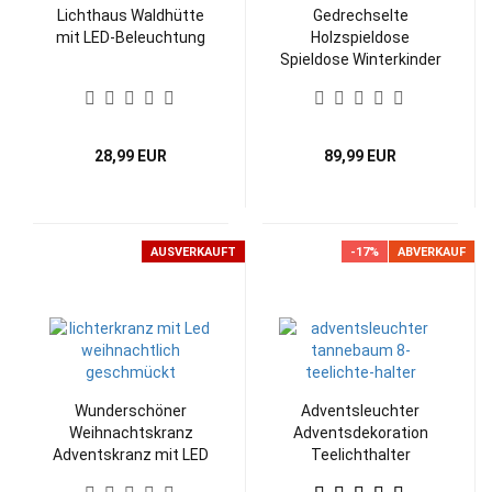
Lichthaus Waldhütte
Gedrechselte
mit LED-Beleuchtung
Holzspieldose
Spieldose Winterkinder
Erzgebirge
28,99 EUR
89,99 EUR
AUSVERKAUFT
-17%
ABVERKAUF
Wunderschöner
Adventsleuchter
Weihnachtskranz
Adventsdekoration
Adventskranz mit LED
Teelichthalter
Lichtern
Tannebaum Holzkunst