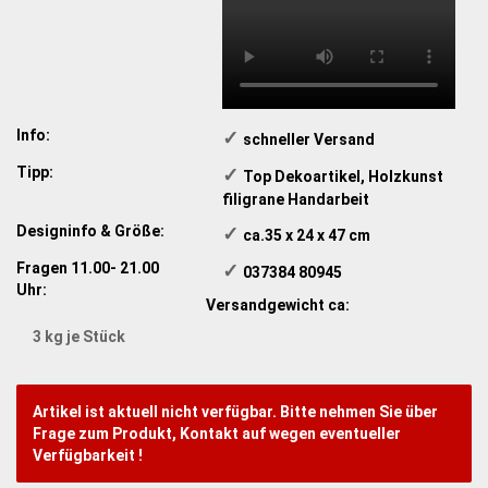
Info:
✓
​schneller Versand
Tipp:
✓
​Top Dekoartikel, Holzkunst
filigrane Handarbeit
Designinfo & Größe:
✓
​ ca.35 x 24 x 47 cm
Fragen 11.00- 21.00
✓
​ 037384 80945
Uhr:
Versandgewicht ca:
3
kg je Stück
Artikel ist aktuell nicht verfügbar. Bitte nehmen Sie über
Frage zum Produkt, Kontakt auf wegen eventueller
Verfügbarkeit !