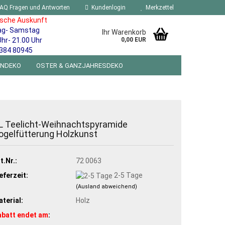
AQ Fragen und Antworten
Kundenlogin
Merkzettel
ische Auskunft
ag- Samstag
Ihr Warenkorb
Uhr- 21.00 Uhr
0,00 EUR
384 80945
ENDEKO
OSTER & GANZJAHRESDEKO
R WANDSCHILDER BLECHSPIELZEUG RETRO
NEUHEITEN
%SONDERANGEBOTE%
L Teelicht-Weihnachtspyramide
ogelfütterung Holzkunst
t.Nr.:
72 0063
eferzeit:
2-5 Tage
(Ausland abweichend)
terial:
Holz
abatt endet am
: