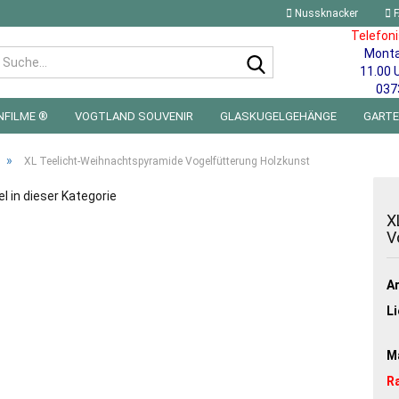
Nussknacker
F
Telefon
Mont
Suche...
11.00 
037
NFILME ®
VOGTLAND SOUVENIR
GLASKUGELGEHÄNGE
GART
 FÜRS KINDERZIMMER | LED WICHTEL & MINIWELTEN
BLECHSCHILDE
»
XL Teelicht-Weihnachtspyramide Vogelfütterung Holzkunst
el in dieser Kategorie
X
V
Ar
Li
Ma
R