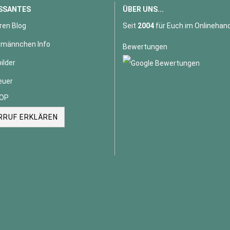
SSANTES
ÜBER UNS...
ren Blog
Seit
2004
für Euch im Onlinehand
männchen Info
Bewertungen
ilder
euer
OP
RRUF ERKLÄREN