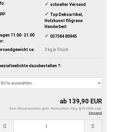
fo:
✓
​schneller Versand
pp:
✓
​Top Dekoartikel,
Holzkunst filigrane
Handarbeit
agen 11.00- 21.00
✓
​ 037384 80945
r:
ersandgewicht ca:
3
kg je Stück
ezialteelichte dazubestellen ?:
ab 139,90 EUR
Kein Steuerausweis gem. Kleinuntern.-Reg. §19 UStG zzgl.
Versand