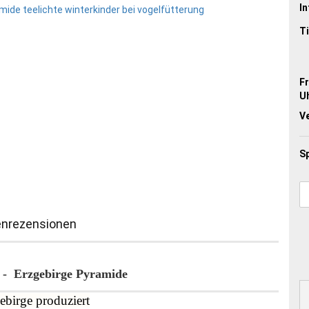
In
Ti
Fr
Uh
V
Sp
nrezensionen
 - Erzgebirge Pyramide
birge produziert