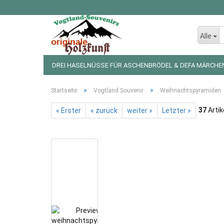
Alle
DREI HASELNÜSSE FÜR ASCHENBRÖDEL & DEFA MÄRCHE
LED LICHTERKETTEN UND FIGUREN
WEIHNACHTSDEKO
»
»
Startseite
Vogtland Souvenir
Weihnachtspyramiden
37
Artik
« Erster
« zurück
weiter »
Letzter »