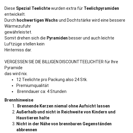
Diese
Spezial Teelichte
wurden extra für
Teelichpyramiden
entwickelt.
Durch
hochwertigen Wachs
und Dochtstärke wird eine bessere
Wärmezufuhr
gewährleistet.
Somit drehen sich die
Pyramiden
besser und auch leichte
Luftzüge stellen kein
Hinterniss dar.
VERGESSEN SIE DIE BILLIGEN DISCOUNTTEELICHTER für Ihre
Pyramide
das wird nix.
12 Teelichte pro Packung also 24 Stk.
Premiumqualität
Brenndauer ca: 4 Stunden
Brennhinweise
Brennende Kerzen niemal ohne Aufsicht lassen
Außerhalb und nicht in Reichweite von Kindern und
Haustieren halte
Nicht in der Nähe von brennbaren Gegenständen
abbrennen