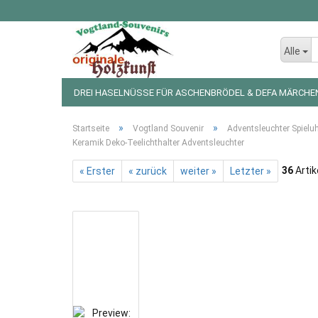
Alle
DREI HASELNÜSSE FÜR ASCHENBRÖDEL & DEFA MÄRCHE
LED LICHTERKETTEN UND FIGUREN
WEIHNACHTSDEKO
»
»
Startseite
Vogtland Souvenir
Adventsleuchter Spielu
Keramik Deko-Teelichthalter Adventsleuchter
36
Artik
« Erster
« zurück
weiter »
Letzter »