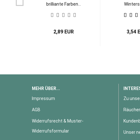
brilliante Farben...
Winter
Tafelker
2,89 EUR
3,54 
MEHR ÜBER...
INTERE
Impressum
Zu unse
AGB
Räucher
Widerrufsrecht & Muster-
Kundenb
Widerrufsformular
Unser n