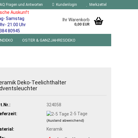
AQ Fragen und Antworten
Kundenlogin
Merkzettel
ische Auskunft
ag- Samstag
Ihr Warenkorb
Uhr- 21.00 Uhr
0,00 EUR
384 80945
ENDEKO
OSTER & GANZJAHRESDEKO
R WANDSCHILDER BLECHSPIELZEUG RETRO
NEUHEITEN
%SONDERANGEBOTE%
eramik Deko-Teelichthalter
dventsleuchter
t.Nr.:
324058
eferzeit:
2-5 Tage
(Ausland abweichend)
terial:
Keramik
fo: