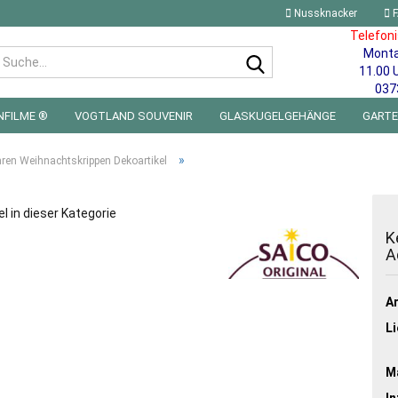
Nussknacker
F
Telefon
Mont
Suche...
11.00 
037
NFILME ®
VOGTLAND SOUVENIR
GLASKUGELGEHÄNGE
GART
 FÜRS KINDERZIMMER | LED WICHTEL & MINIWELTEN
BLECHSCHILDE
»
hren Weihnachtskrippen Dekoartikel
el in dieser Kategorie
K
A
Ar
Li
Ma
In