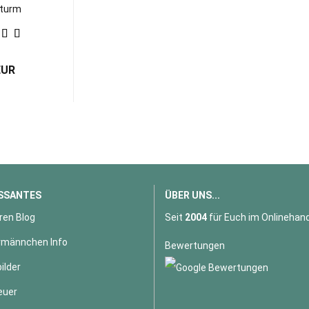
sturm
zen...
EUR
SSANTES
ÜBER UNS...
ren Blog
Seit
2004
für Euch im Onlinehand
männchen Info
Bewertungen
ilder
euer