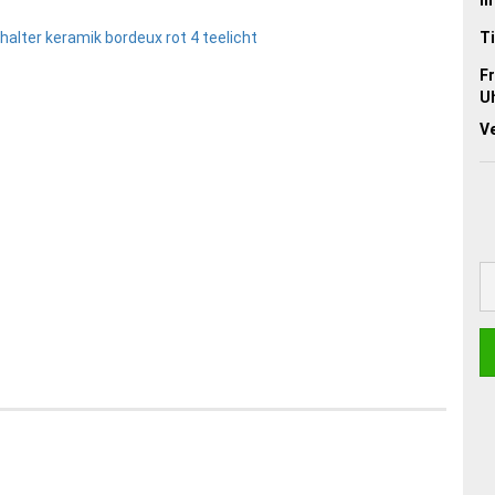
Ti
Fr
Uh
V