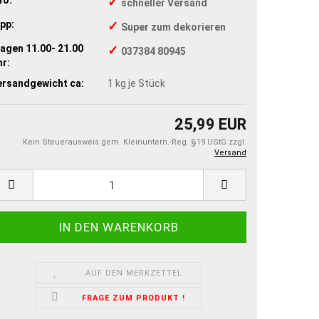
✓
schneller Versand
pp:
✓
Super zum dekorieren
agen 11.00- 21.00
✓
037384 80945
r:
ersandgewicht ca:
1
kg je Stück
25,99 EUR
Kein Steuerausweis gem. Kleinuntern.-Reg. §19 UStG zzgl.
Versand
AUF DEN MERKZETTEL
FRAGE ZUM PRODUKT !