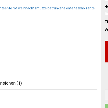
He
In
Ti
V
nsionen (1)