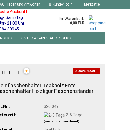
AQ Fragen und Antworten
Kundenlogin
Merkzettel
ische Auskunft
ag- Samstag
Ihr Warenkorb
Uhr- 21.00 Uhr
0,00 EUR
384 80945
ENDEKO
OSTER & GANZJAHRESDEKO
R WANDSCHILDER BLECHSPIELZEUG RETRO
NEUHEITEN
%SONDERANGEBOTE%
*
AUSVERKAUFT
einflaschenhalter Teakholz Ente
laschenhalter Holzfigur Flaschenständer
t.Nr.:
320.049
eferzeit:
2-5 Tage
(Ausland abweichend)
terial:
Teakholz