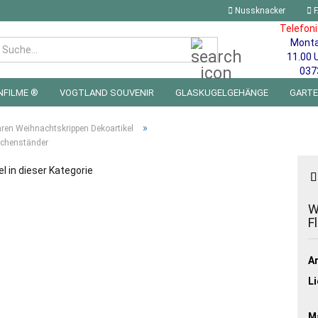
Nussknacker
F
Telefon
Mont
Suche...
11.00 
037
NFILME ®
VOGTLAND SOUVENIR
GLASKUGELGEHÄNGE
GART
 FÜRS KINDERZIMMER | LED WICHTEL & MINIWELTEN
BLECHSCHILDE
»
hren Weihnachtskrippen Dekoartikel
schenständer
el in dieser Kategorie
W
F
Ar
Li
Ma