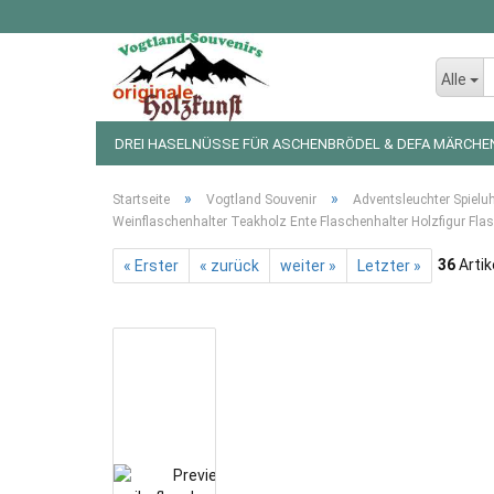
Alle
DREI HASELNÜSSE FÜR ASCHENBRÖDEL & DEFA MÄRCHE
LED LICHTERKETTEN UND FIGUREN
WEIHNACHTSDEKO
»
»
Startseite
Vogtland Souvenir
Adventsleuchter Spielu
Weinflaschenhalter Teakholz Ente Flaschenhalter Holzfigur Fla
36
Artik
« Erster
« zurück
weiter »
Letzter »