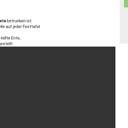
nte
betrunken ist.
lle auf jeder Festtafel
ellte Ente,
estellt.