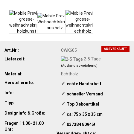
AUSVERKAUFT
Art.Nr.:
CWK605
Lieferzeit:
2-5 Tage
(Ausland abweichend)
Material:
Echtholz
Herstellerinfo:
✓
​echte Handarbeit
Info:
✓
​schneller Versand
Tipp:
✓
​Top Dekoartikel
Designinfo & Größe:
✓
​ ca: 75 x 35 x 35 cm
Fragen 11.00- 21.00
✓
​ 037384 80945!
Uhr:
Versandgewicht ca: