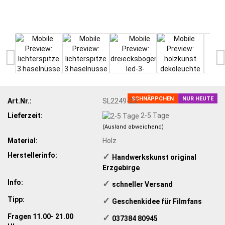
SCHNÄPPCHEN
NUR HEUTE
Art.Nr.:
SL2249-23
Lieferzeit:
2-5 Tage
(Ausland abweichend)
Material:
Holz
Herstellerinfo:
✓
​Handwerkskunst original
Erzgebirge
Info:
✓
​schneller Versand
Tipp:
✓
​Geschenkidee für Filmfans
Fragen 11.00- 21.00
✓
​ 037384 80945