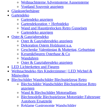
Weihnachtsterne Adventssterne Aussensterne
Vogtland Souvenir anzeigen
Glaskugelgehänge
Gartendeko
Gartendeko anzeigen
Gartendekoration + Herbstdeko
Wand und Haustürglocken Retro Gusseisen
Gartendeko anzeigen
Oster & Ganzjahresdeko
Oster & Ganzjahresdeko anzeigen
Dekoration Ostern Holzkunst u.a.
Geschenke Valentinstag & Muttertag, Geburtstag
Keramikfiguren Osterhase & Co
Wanduhren
Oster & Ganzjahresdeko anzeigen
LED Lichterketten und Figuren
Weihnachtsdeko fürs Kinderzimmer | LED Wichtel &
Miniwelten
Blechschilder Wandschilder Blechspielzeug Retro
Blechschilder Wandschilder Blechspielzeug Retro
anzeigen
Wand & Blechschilder Motorradfans
Blechmodelle Blechspielzeug Motorräder Fahrzeuge
Autohorn Ersatzteile
Reklame Gastronomie Wandschilder