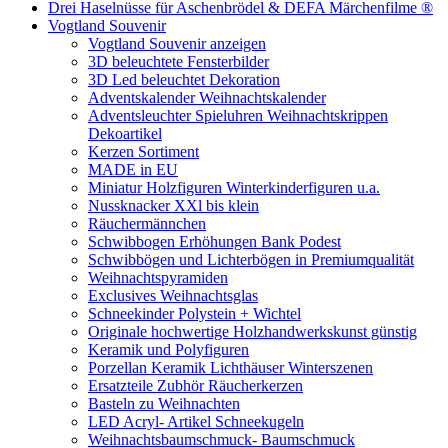
Drei Haselnüsse für Aschenbrödel & DEFA Märchenfilme ®
Vogtland Souvenir
Vogtland Souvenir anzeigen
3D beleuchtete Fensterbilder
3D Led beleuchtet Dekoration
Adventskalender Weihnachtskalender
Adventsleuchter Spieluhren Weihnachtskrippen
Dekoartikel
Kerzen Sortiment
MADE in EU
Miniatur Holzfiguren Winterkinderfiguren u.a.
Nussknacker XXl bis klein
Räuchermännchen
Schwibbogen Erhöhungen Bank Podest
Schwibbögen und Lichterbögen in Premiumqualität
Weihnachtspyramiden
Exclusives Weihnachtsglas
Schneekinder Polystein + Wichtel
Originale hochwertige Holzhandwerkskunst günstig
Keramik und Polyfiguren
Porzellan Keramik Lichthäuser Winterszenen
Ersatzteile Zubhör Räucherkerzen
Basteln zu Weihnachten
LED Acryl- Artikel Schneekugeln
Weihnachtsbaumschmuck- Baumschmuck