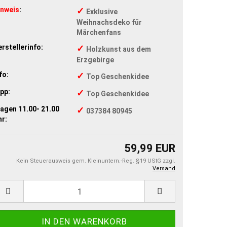
inweis
:
✓
Exklusive
Weihnachsdeko für
Märchenfans
rstellerinfo:
✓
Holzkunst aus dem
Erzgebirge
fo:
✓
Top Geschenkidee
pp:
✓
Top Geschenkidee
agen 11.00- 21.00
✓
037384 80945
r:
59,99 EUR
Kein Steuerausweis gem. Kleinuntern.-Reg. §19 UStG zzgl.
Versand