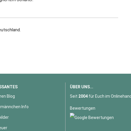
eutschland.
SSANTES
ÜBER UNS...
ren Blog
Seit
2004
für Euch im Onlinehand
männchen Info
Bewertungen
ilder
euer