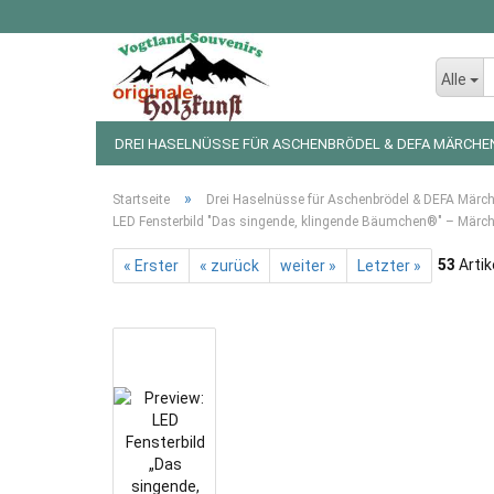
Alle
DREI HASELNÜSSE FÜR ASCHENBRÖDEL & DEFA MÄRCHE
LED LICHTERKETTEN UND FIGUREN
WEIHNACHTSDEKO
»
Startseite
Drei Haselnüsse für Aschenbrödel & DEFA Märc
LED Fensterbild "Das singende, klingende Bäumchen®" – Märc
53
Artik
« Erster
« zurück
weiter »
Letzter »