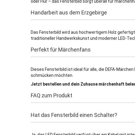
oder Flur – das Fensterbild sorgt überall für märche
Handarbeit aus dem Erzgebirge
Das Fensterbild wird aus hochwertigem Holz gefertigt 
traditioneller Handwerkskunst und moderner LED-Tec
Perfekt für Märchenfans
Dieses Fensterbild ist ideal für alle, die DEFA-Märche
schmücken möchten.
Jetzt bestellen und dein Zuhause märchenhaft bele
FAQ zum Produkt
Hat das Fensterbild einen Schalter?
Ja, das LED Fensterbild verfügt über ein Kabel mit int