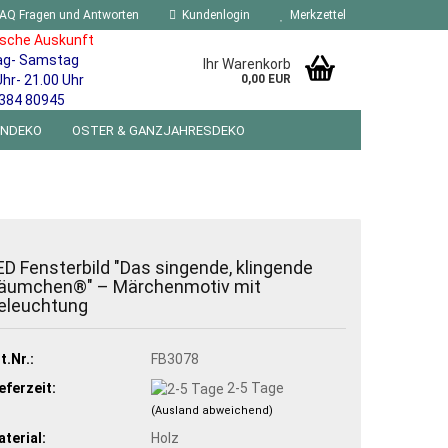
AQ Fragen und Antworten
Kundenlogin
Merkzettel
ische Auskunft
ag- Samstag
Ihr Warenkorb
Uhr- 21.00 Uhr
0,00 EUR
384 80945
ENDEKO
OSTER & GANZJAHRESDEKO
R WANDSCHILDER BLECHSPIELZEUG RETRO
NEUHEITEN
%SONDERANGEBOTE%
ED Fensterbild "Das singende, klingende
äumchen®" – Märchenmotiv mit
eleuchtung
t.Nr.:
FB3078
eferzeit:
2-5 Tage
(Ausland abweichend)
terial:
Holz