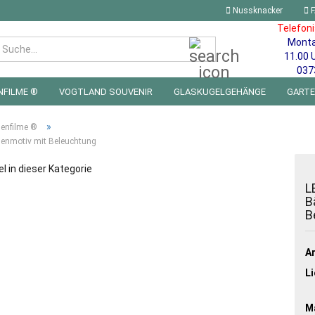
Nussknacker
F
Telefon
Mont
Suche...
11.00 
037
NFILME ®
VOGTLAND SOUVENIR
GLASKUGELGEHÄNGE
GART
 FÜRS KINDERZIMMER | LED WICHTEL & MINIWELTEN
BLECHSCHILDE
»
henfilme ®
henmotiv mit Beleuchtung
el in dieser Kategorie
L
B
B
Ar
Li
Ma