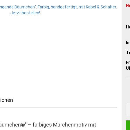
H
He
In
Ti
Fr
Uh
ionen
 Bäumchen®" – farbiges Märchenmotiv mit