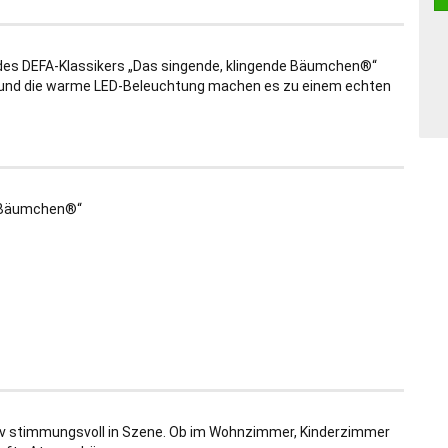
 des DEFA-Klassikers „Das singende, klingende Bäumchen®“
ils und die warme LED-Beleuchtung machen es zu einem echten
e Bäumchen®“
tiv stimmungsvoll in Szene. Ob im Wohnzimmer, Kinderzimmer