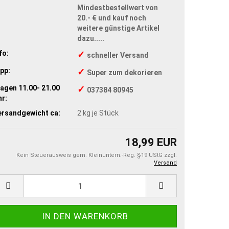
Mindestbestellwert von
20.- € und kauf noch
weitere günstige Artikel
dazu.....
fo:
✓
schneller Versand
pp:
✓
Super zum dekorieren
agen 11.00- 21.00
✓
037384 80945
r:
ersandgewicht ca:
2
kg je Stück
18,99 EUR
Kein Steuerausweis gem. Kleinuntern.-Reg. §19 UStG zzgl.
Versand