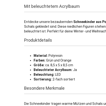
Mit beleuchtetem Acrylbaum
Entdecke unsere bezaubernden
Schneekinder aus Po
Schals gekleidet sind. Diese niedlichen Figuren steh
beleuchtet ist. Perfekt für deine Winter- und Weihnac
Produktdetails
Material:
Polyresin
Farben:
Grün und Orange
Größe:
ca. 8,5 x 5 x 8,5 cm
Beleuchteter Acrylbaum:
Ja
Beleuchtung:
LED
Sortierung:
2-fach sortiert
Besondere Merkmale
Die Schneekinder tragen warme Mützen und Schals un