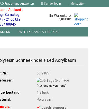
AQ Fragen und Antworten
Kundenlogin
Merkzettel
ische Auskunft
ag- Samstag
Ihr Warenkorb
Uhr- 21.00 Uhr
0,00 EUR
384 80945
ENDEKO
OSTER & GANZJAHRESDEKO
R WANDSCHILDER BLECHSPIELZEUG RETRO
NEUHEITEN
%SONDERANGEBOTE%
olyresin Schneekinder + Led Acrylbaum
t.Nr.:
50 2185
eferzeit:
2-5 Tage
(Ausland abweichend)
agerbestand:
1
Stück
terial:
Polyresin
inweis
:
✓
beachte unseren