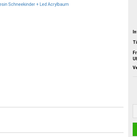
In
Ti
Fr
Uh
V