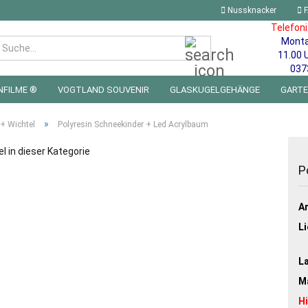
Nussknacker
F
Telefon
Mont
Suche...
11.00 
037
NFILME ®
VOGTLAND SOUVENIR
GLASKUGELGEHÄNGE
GART
 FÜRS KINDERZIMMER | LED WICHTEL & MINIWELTEN
BLECHSCHILDE
»
 + Wichtel
Polyresin Schneekinder + Led Acrylbaum
el in dieser Kategorie
P
Ar
Li
L
Ma
H