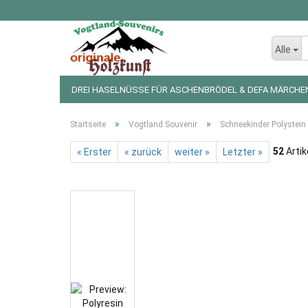
Alle
DREI HASELNÜSSE FÜR ASCHENBRÖDEL & DEFA MÄRCHE
LED LICHTERKETTEN UND FIGUREN
WEIHNACHTSDEKO
»
»
Startseite
Vogtland Souvenir
Schneekinder Polystein
52
Artik
« Erster
« zurück
weiter »
Letzter »