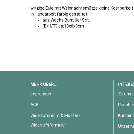
witzige Eule mit Weihnachtsmütze kleine Kostbarkeit
in Handarbeit farbig gestaltet.
aus Wachs Bunt 6er Set,
(B/H/T) ca:13x6x9cm
MEHR ÜBER...
INTERE
Impressum
Zu unse
AGB
Räucher
Widerrufsrecht & Muster-
Kundenb
Widerrufsformular
Unser n