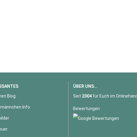
SSANTES
ÜBER UNS...
ren Blog
Seit
2004
für Euch im Onlinehand
männchen Info
Bewertungen
ilder
euer