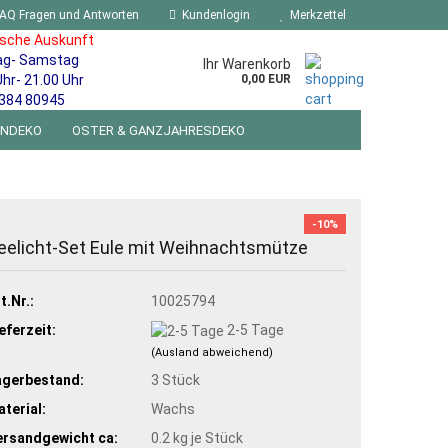
AQ Fragen und Antworten
Kundenlogin
Merkzettel
ische Auskunft
ag- Samstag
Ihr Warenkorb
Uhr- 21.00 Uhr
0,00 EUR
384 80945
ENDEKO
OSTER & GANZJAHRESDEKO
R WANDSCHILDER BLECHSPIELZEUG RETRO
NEUHEITEN
%SONDERANGEBOTE%
-10%
eelicht-Set Eule mit Weihnachtsmütze
t.Nr.:
10025794
eferzeit:
2-5 Tage
(Ausland abweichend)
agerbestand:
3
Stück
terial:
Wachs
ersandgewicht ca:
0.2
kg je Stück