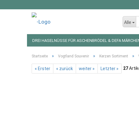
Alle
DREI HASELNÜSSE FÜR ASCHENBRÖDEL & DEFA MÄRCHE
LED LICHTERKETTEN UND FIGUREN
WEIHNACHTSDEKO
»
»
»
Startseite
Vogtland Souvenir
Kerzen Sortiment
27
Artik
« Erster
« zurück
weiter »
Letzter »