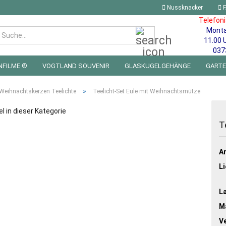
Nussknacker
F
Telefon
Mont
Suche...
11.00 
037
NFILME ®
VOGTLAND SOUVENIR
GLASKUGELGEHÄNGE
GART
 FÜRS KINDERZIMMER | LED WICHTEL & MINIWELTEN
BLECHSCHILDE
»
Weihnachtskerzen Teelichte
Teelicht-Set Eule mit Weihnachtsmütze
el in dieser Kategorie
T
Ar
Li
L
Ma
V