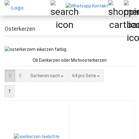
Osterkerzen
Ob Eierkerzen oder Motivosterkerzen
Sortieren nach
pro Seite
Sortieren nach
64 pro Seite
1