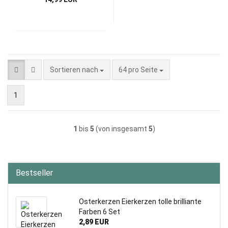
Sortieren nach
pro Seite
Sortieren nach
64 pro Seite
1
1
bis
5
(von insgesamt
5
)
Bestseller
Osterkerzen Eierkerzen tolle brilliante
Farben 6 Set
2,89 EUR