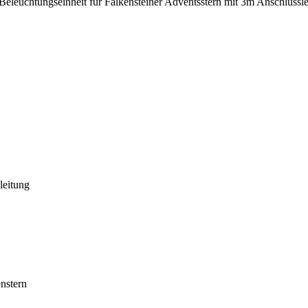
Beleuchtungseinheit für Falkensteiner Adventsstern mit 3m Anschlussl
leitung