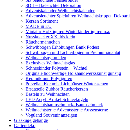
3D beleuchtete Fensterbilder
3D Led beleuchtet Dekoration
Adventskalender Weihnachtskalender
Adventsleuchter Spieluhren Weihnachtskrippen Dekoarti
Kerzen Sortiment
MADE in EU
Miniatur Holzfiguren Winterkinderfiguren u.a.
Nussknacker XXl bis klein
Räuchermännchen
Schwibbogen Erhöhungen Bank Podest
Schwibbögen und Lichterbögen in Premiumqualität
Weihnachtspyramiden
Exclusives Weihnachtsglas
Schneekinder Polystein + Wichtel
Originale hochwertige Holzhandwerkskunst günstig
Keramik und Polyfiguren
Porzellan Keramik Lichthäuser Winterszenen
Ersatzteile Zubhör Räucherkerzen
Basteln zu Weihnachten
LED Acryl- Artikel Schneekugeln
Weihnachtsbaumschmuck- Baumschmuck
Weihnachtsterne Adventssterne Aussensterne
Vogtland Souvenir anzeigen
Glaskugelgehänge
Gartendeko