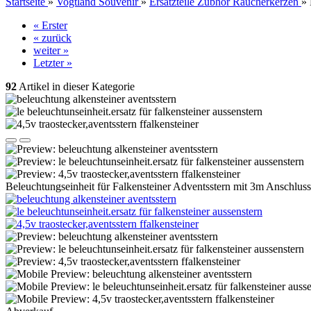
Startseite
»
Vogtland Souvenir
»
Ersatzteile Zubhör Räucherkerzen
»
« Erster
« zurück
weiter »
Letzter »
92
Artikel in dieser Kategorie
Beleuchtungseinheit für Falkensteiner Adventsstern mit 3m Anschluss