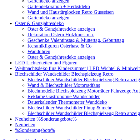
Gartendeko anzeigen
Gartendekoration + Herbstdeko
Wand und Haustürglocken Retro Gusseisen
Gartendeko anzeigen
Oster & Ganzjahresdeko
Oster & Ganzjahresdeko anzeigen
Dekoration Ostern Holzkunst u.a.
Geschenke Valentinstag & Muttertag, Geburtstag
Keramikfiguren Osterhase & Co
Wanduhren
Oster & Ganzjahresdeko anzeigen
LED Lichterketten und Figuren
Weihnachtsdeko fürs Kinderzimmer | LED Wichtel & Miniwelt
Blechschilder Wandschilder Blechspielzeug Retro
Blechschilder Wandschilder Blechspielzeug Retro anzei
Wand & Blechschilder Motorradfans
Blechmodelle Blechspielzeug Motorräder Fahrzeuge Auto
Reklame Gastronomie Wandschilder
Dauerkalender Thermometer Wanddeko
Blechschilder Wandschilder Pinup & mehr
Blechschilder Wandschilder Blechspielzeug Retro anzei
Neuheiten
%Sonderangebote%
Neuheiten
%Sonderangebote%