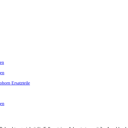
en
gen
horn Ersatzteile
gen