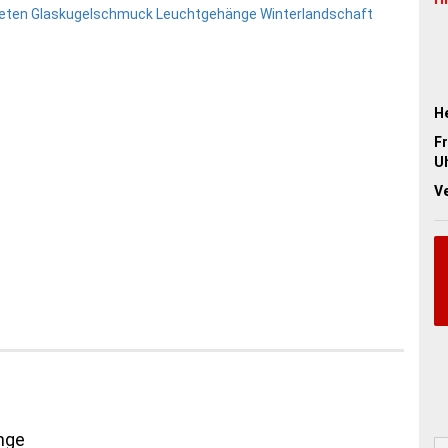
He
Fr
Uh
V
nge