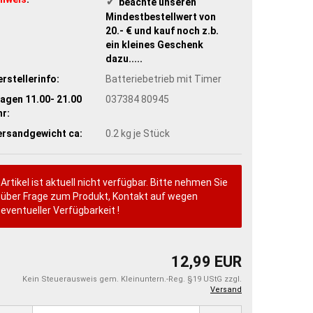
✓
​ beachte unseren
Mindestbestellwert von
20.- € und kauf noch z.b.
ein kleines Geschenk
dazu.....
rstellerinfo:
Batteriebetrieb mit Timer
agen 11.00- 21.00
037384 80945
r:
ersandgewicht ca:
0.2
kg je Stück
Artikel ist aktuell nicht verfügbar. Bitte nehmen Sie
über Frage zum Produkt, Kontakt auf wegen
eventueller Verfügbarkeit !
12,99 EUR
Kein Steuerausweis gem. Kleinuntern.-Reg. §19 UStG zzgl.
Versand