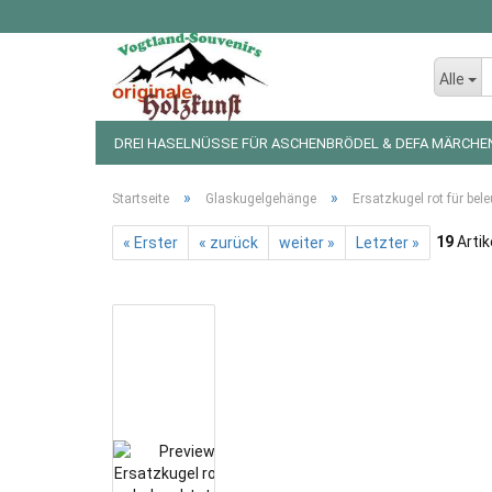
Alle
DREI HASELNÜSSE FÜR ASCHENBRÖDEL & DEFA MÄRCHE
LED LICHTERKETTEN UND FIGUREN
WEIHNACHTSDEKO
»
»
Startseite
Glaskugelgehänge
Ersatzkugel rot für b
19
Artik
« Erster
« zurück
weiter »
Letzter »