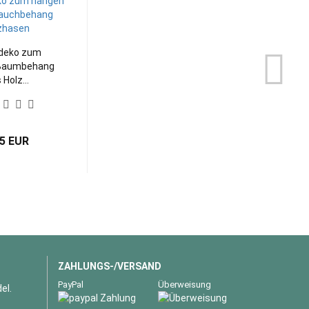
deko zum
Baumbehang
 Holz...
95 EUR
ZAHLUNGS-/VERSAND
PayPal
Überweisung
el.