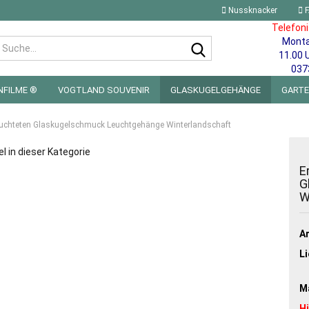
Nussknacker
F
Telefon
Mont
Suche...
11.00 
037
NFILME ®
VOGTLAND SOUVENIR
GLASKUGELGEHÄNGE
GART
 FÜRS KINDERZIMMER | LED WICHTEL & MINIWELTEN
BLECHSCHILDE
eleuchteten Glaskugelschmuck Leuchtgehänge Winterlandschaft
el in dieser Kategorie
E
G
W
Ar
Li
Ma
H