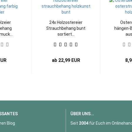
lzeier
24x Holzostereier
Oster
behang
Strauchbehang bunt
hängen-
muck...
sortiert...
aus
EUR
ab 22,99 EUR
8,
SSANTES
ÜBER UNS...
ren Blog
Seit
2004
für Euch im Onlinehand