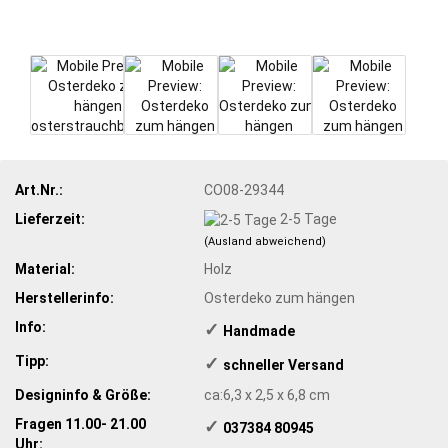
Art.Nr.:
CO08-29344
Lieferzeit:
2-5 Tage
(Ausland abweichend)
Material:
Holz
Herstellerinfo:
Osterdeko zum hängen
Info:
✓
​Handmade
Tipp:
✓
​schneller Versand
Designinfo & Größe:
ca:6,3 x 2,5 x 6,8 cm
Fragen 11.00- 21.00
✓
​ 037384 80945
Uhr: