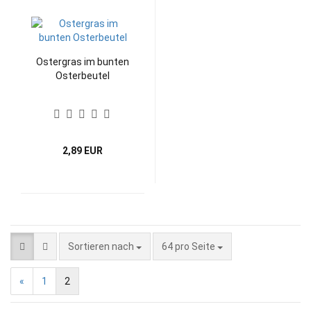
Ostergras im bunten
Osterbeutel
2,89 EUR
Sortieren nach
pro Seite
Sortieren nach
64 pro Seite
«
1
2