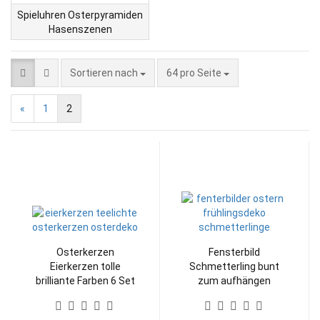
Spieluhren Osterpyramiden
Hasenszenen
Sortieren nach
pro Seite
Sortieren nach
64 pro Seite
«
1
2
Osterkerzen
Fensterbild
Eierkerzen tolle
Schmetterling bunt
brilliante Farben 6 Set
zum aufhängen