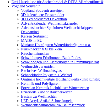
Drei Haselnüsse für Aschenbrödel & DEFA Märchenfilme ®
Vogtland Souvenir
Vogtland Souvenir anzeigen
3D beleuchtete Fensterbilder
3D Led beleuchtet Dekoration
Adventskalender Weihnachtskalender
Adventsleuchter Spieluhren Weihnachtskrippen
Dekoartikel
Kerzen Sortiment
MADE in EU
Miniatur Holzfiguren Winterkinderfiguren u.a.
Nussknacker XXl bis klein
Räuchermännchen
Schwibbogen Erhöhungen Bank Podest
Schwibbögen und Lichterbögen in Premiumqualität
Weihnachtspyramiden
Exclusives Weihnachtsglas
Schneekinder Polystein + Wichtel
Originale hochwertige Holzhandwerkskunst günstig
Keramik und Polyfiguren
Porzellan Keramik Lichthäuser Winterszenen
Ersatzteile Zubhör Räucherkerzen
Basteln zu Weihnachten
LED Acryl- Artikel Schneekugeln
Weihnachtsbaumschmuck- Baumschmuck