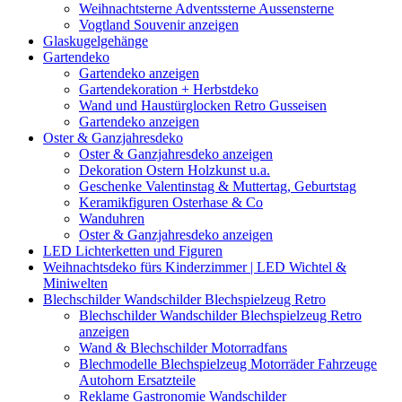
Weihnachtsterne Adventssterne Aussensterne
Vogtland Souvenir anzeigen
Glaskugelgehänge
Gartendeko
Gartendeko anzeigen
Gartendekoration + Herbstdeko
Wand und Haustürglocken Retro Gusseisen
Gartendeko anzeigen
Oster & Ganzjahresdeko
Oster & Ganzjahresdeko anzeigen
Dekoration Ostern Holzkunst u.a.
Geschenke Valentinstag & Muttertag, Geburtstag
Keramikfiguren Osterhase & Co
Wanduhren
Oster & Ganzjahresdeko anzeigen
LED Lichterketten und Figuren
Weihnachtsdeko fürs Kinderzimmer | LED Wichtel &
Miniwelten
Blechschilder Wandschilder Blechspielzeug Retro
Blechschilder Wandschilder Blechspielzeug Retro
anzeigen
Wand & Blechschilder Motorradfans
Blechmodelle Blechspielzeug Motorräder Fahrzeuge
Autohorn Ersatzteile
Reklame Gastronomie Wandschilder