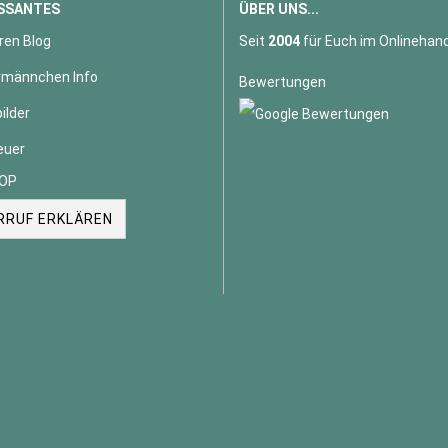
SSANTES
ÜBER UNS...
ren Blog
Seit
2004
für Euch im Onlinehand
männchen Info
Bewertungen
ilder
euer
OP
RRUF ERKLÄREN