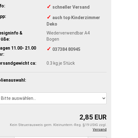
fo:
✓
schneller Versand
pp:
✓
auch top Kinderzimmer
Deko
esigninfo &
Wiederverwendbar A4
röße:
Bogen
agen 11.00- 21.00
✓
037384 80945
r:
ersandgewicht ca:
0.3
kg je Stück
olienauswahl:
2,85 EUR
Kein Steuerausweis gem. Kleinuntern.-Reg. §19 UStG zzgl.
Versand