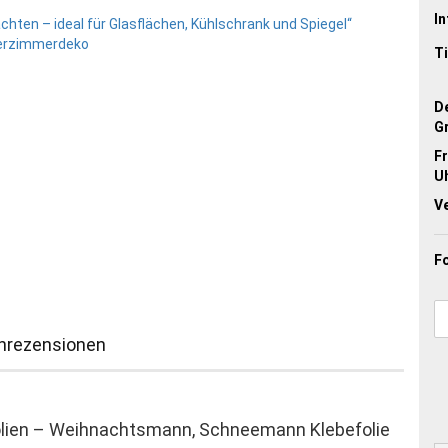
In
Ti
D
G
Fr
Uh
V
F
nrezensionen
lien – Weihnachtsmann, Schneemann Klebefolie