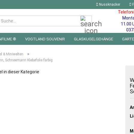
Nussknacker
F
Telefon
Mont
Suche...
11.00 
037
NFILME ®
VOGTLAND SOUVENIR
GLASKUGELGEHÄNGE
GART
 FÜRS KINDERZIMMER | LED WICHTEL & MINIWELTEN
BLECHSCHILDE
»
l & Miniwelten
n, Schneemann Klebefolie farbig
el in dieser Kategorie
W
F
S
Ar
Li
Ma