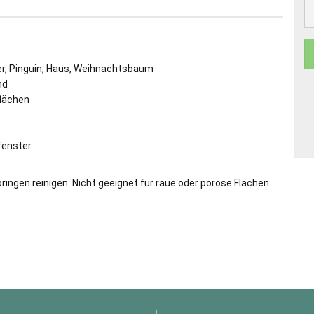
er, Pinguin, Haus, Weihnachtsbaum
nd
flächen
fenster
ringen reinigen. Nicht geeignet für raue oder poröse Flächen.