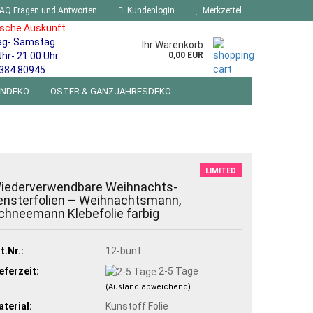
AQ Fragen und Antworten
Kundenlogin
Merkzettel
ische Auskunft
ag- Samstag
Ihr Warenkorb
Uhr- 21.00 Uhr
0,00 EUR
384 80945
ENDEKO
OSTER & GANZJAHRESDEKO
R WANDSCHILDER BLECHSPIELZEUG RETRO
NEUHEITEN
%SONDERANGEBOTE%
LIMITED
iederverwendbare Weihnachts-
ensterfolien – Weihnachtsmann,
chneemann Klebefolie farbig
t.Nr.:
12-bunt
eferzeit:
2-5 Tage
(Ausland abweichend)
terial:
Kunstoff Folie