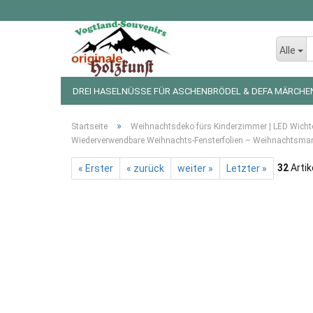
Alle
DREI HASELNÜSSE FÜR ASCHENBRÖDEL & DEFA MÄRCHE
LED LICHTERKETTEN UND FIGUREN
WEIHNACHTSDEKO
»
Startseite
Weihnachtsdeko fürs Kinderzimmer | LED Wichte
Wiederverwendbare Weihnachts-Fensterfolien – Weihnachtsman
32
Artik
« Erster
« zurück
weiter »
Letzter »