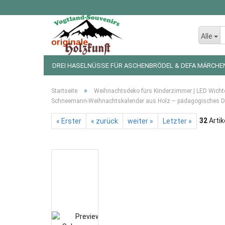
Alle
DREI HASELNÜSSE FÜR ASCHENBRÖDEL & DEFA MÄRCHE
LED LICHTERKETTEN UND FIGUREN
WEIHNACHTSDEKO
»
Startseite
Weihnachtsdeko fürs Kinderzimmer | LED Wichte
Schneemann-Weihnachtskalender aus Holz – pädagogisches De
32
Artik
« Erster
« zurück
weiter »
Letzter »