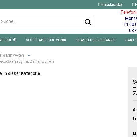
Nussknacker
F
Telefon
Mont
Suche...
11.00 
037
NFILME ®
VOGTLAND SOUVENIR
GLASKUGELGEHÄNGE
GART
 FÜRS KINDERZIMMER | LED WICHTEL & MINIWELTEN
BLECHSCHILDE
»
l & Miniwelten
ko-Spielzeug mit Zahlenwürfeln
el in dieser Kategorie
S
–
Z
Ar
Li
Ma