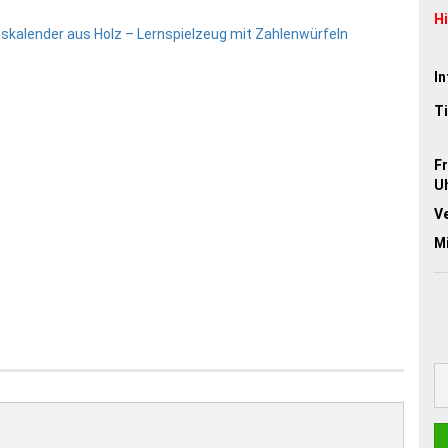
H
In
Ti
Fr
Uh
V
M