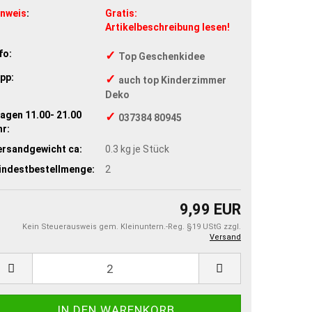
inweis
:
Gratis:
Artikelbeschreibung lesen!
fo:
✓
Top Geschenkidee
pp:
✓
auch top Kinderzimmer
Deko
agen 11.00- 21.00
✓
037384 80945
r:
ersandgewicht ca:
0.3
kg je Stück
indestbestellmenge:
2
9,99 EUR
Kein Steuerausweis gem. Kleinuntern.-Reg. §19 UStG zzgl.
Versand