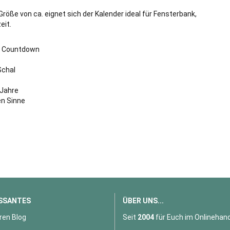
 Größe von ca.
eignet sich der Kalender ideal für Fensterbank,
eit.
n Countdown
Schal
 Jahre
en Sinne
SSANTES
ÜBER UNS...
ren Blog
Seit
2004
für Euch im Onlinehand