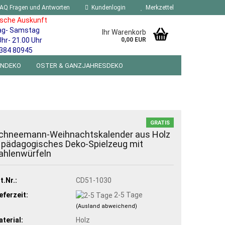
AQ Fragen und Antworten
Kundenlogin
Merkzettel
ische Auskunft
ag- Samstag
Ihr Warenkorb
Uhr- 21.00 Uhr
0,00 EUR
384 80945
ENDEKO
OSTER & GANZJAHRESDEKO
R WANDSCHILDER BLECHSPIELZEUG RETRO
NEUHEITEN
%SONDERANGEBOTE%
GRATIS
chneemann-Weihnachtskalender aus Holz
 pädagogisches Deko-Spielzeug mit
ahlenwürfeln
t.Nr.:
CD51-1030
eferzeit:
2-5 Tage
(Ausland abweichend)
terial:
Holz