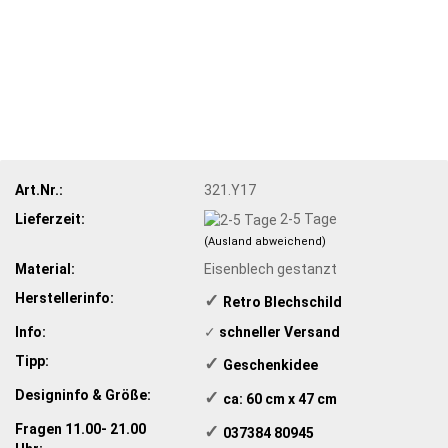
Art.Nr.:
321.Y17
Lieferzeit:
2-5 Tage
(Ausland abweichend)
Material:
Eisenblech gestanzt
Herstellerinfo:
✓
​Retro Blechschild
Info:
✓
​schneller Versand
Tipp:
✓
​Geschenkidee
Designinfo & Größe:
✓
​ ca: 60 cm x 47 cm
Fragen 11.00- 21.00
✓
​ 037384 80945