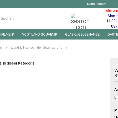
Nussknacker
F
Telefon
Mont
Suche...
11.00 
037
NFILME ®
VOGTLAND SOUVENIR
GLASKUGELGEHÄNGE
GART
 FÜRS KINDERZIMMER | LED WICHTEL & MINIWELTEN
BLECHSCHILDE
»
»
ro
Wand & Blechschilder Motorradfans
el in dieser Kategorie
W
S
Ar
Li
Ma
He