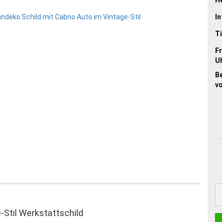
In
Ti
Fr
Uh
B
vo
-Stil Werkstattschild