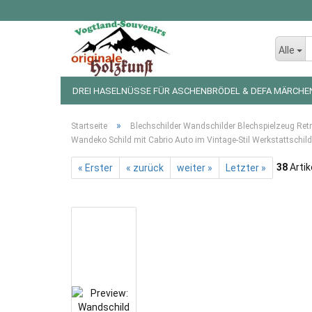
Alle
DREI HASELNÜSSE FÜR ASCHENBRÖDEL & DEFA MÄRCHE
LED LICHTERKETTEN UND FIGUREN
WEIHNACHTSDEKO
»
Startseite
Blechschilder Wandschilder Blechspielzeug Ret
Wandeko Schild mit Cabrio Auto im Vintage-Stil Werkstattschild
38
Artik
« Erster
« zurück
weiter »
Letzter »