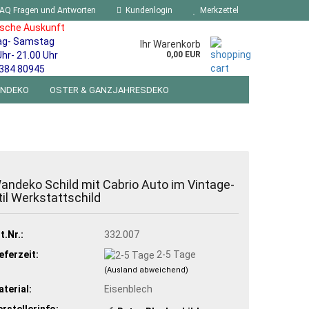
AQ Fragen und Antworten
Kundenlogin
Merkzettel
ische Auskunft
ag- Samstag
Ihr Warenkorb
Uhr- 21.00 Uhr
0,00 EUR
384 80945
ENDEKO
OSTER & GANZJAHRESDEKO
R WANDSCHILDER BLECHSPIELZEUG RETRO
NEUHEITEN
%SONDERANGEBOTE%
andeko Schild mit Cabrio Auto im Vintage-
til Werkstattschild
t.Nr.:
332.007
eferzeit:
2-5 Tage
(Ausland abweichend)
terial:
Eisenblech
rstellerinfo: