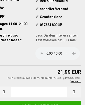
✓
​Retro Blechschild
fo:
✓
​schneller Versand
pp:
✓
​Geschenkidee
agen 11.00- 21.00
✓
​ 037384 80945!
r:
eschreibung
Lass Dir den interessanten
rlesen lassen:
Text vorlesen ca: 1,14 min!
21,99 EUR
Kein Steuerausweis gem. Kleinuntern.-Reg. §19 UStG zzgl.
Versand