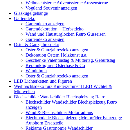
Weihnachtsterne Adventssterne Aussensterne
Vogtland Souvenir anzeigen
Glaskugelgehänge
Gartendeko
Gartendeko anzeigen
Gartendekoration + Herbstdeko
Wand und Haustürglocken Retro Gusseisen
Gartendeko anzeigen
Oster & Ganzjahresdeko
Oster & Ganzjahresdeko anzeigen
Dekoration Ostern Holzkunst u.a.
Geschenke Valentinstag & Muttertag, Geburtstag
Keramikfiguren Osterhase & Co
Wanduhren
Oster & Ganzjahresdeko anzeigen
LED Lichterketten und Figuren
Weihnachtsdeko fürs Kinderzimmer | LED Wichtel &
Miniwelten
Blechschilder Wandschilder Blechspielzeug Retro
Blechschilder Wandschilder Blechspielzeug Retro
anzeigen
Wand & Blechschilder Motorradfans
Blechmodelle Blechspielzeug Motorräder Fahrzeuge
Autohorn Ersatzteile
Reklame Gastronomie Wandschilder