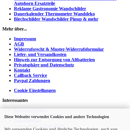
Autohorn Ersatzteile
Reklame Gastronomie Wandschilder
Dauerkalender Thermometer Wanddeko
Blechschilder Wandschilder Pinup & mehr
Mehr über...
Impressum
AGB
Widerrufsrecht & Muster-Widerrufsformular
Liefer- und Versandkosten
Hinweis zur Entsorgung von Altbatterien
Privatsphäre und Datenschutz
Kontakt
Callback Service
Paypal Zahlungen
Cookie Einstellungen
Interessantes
Zu unseren Blog
Räuchermännchen Info
Diese Webseite verwendet Cookies und andere Technologien
Kundenbilder
Unser neuer
SALESHOP
Wir verwenden Cookies und ähnliche Technologien, auch von