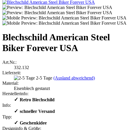
Blechschild American Steel
Biker Forever USA
Art.Nr.:
332.132
Lieferzeit:
2-5 Tage
(Ausland abweichend)
Material:
Eisenblech gestanzt
Herstellerinfo:
✓
​Retro Blechschild
Info:
✓
​schneller Versand
Tipp:
✓
​Geschenkidee
Designinfo & Größe: