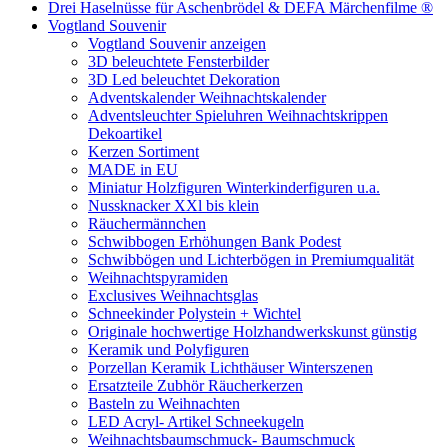
Drei Haselnüsse für Aschenbrödel & DEFA Märchenfilme ®
Vogtland Souvenir
Vogtland Souvenir anzeigen
3D beleuchtete Fensterbilder
3D Led beleuchtet Dekoration
Adventskalender Weihnachtskalender
Adventsleuchter Spieluhren Weihnachtskrippen
Dekoartikel
Kerzen Sortiment
MADE in EU
Miniatur Holzfiguren Winterkinderfiguren u.a.
Nussknacker XXl bis klein
Räuchermännchen
Schwibbogen Erhöhungen Bank Podest
Schwibbögen und Lichterbögen in Premiumqualität
Weihnachtspyramiden
Exclusives Weihnachtsglas
Schneekinder Polystein + Wichtel
Originale hochwertige Holzhandwerkskunst günstig
Keramik und Polyfiguren
Porzellan Keramik Lichthäuser Winterszenen
Ersatzteile Zubhör Räucherkerzen
Basteln zu Weihnachten
LED Acryl- Artikel Schneekugeln
Weihnachtsbaumschmuck- Baumschmuck