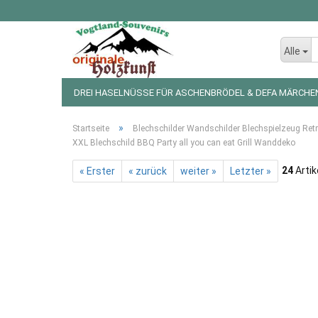
Alle
DREI HASELNÜSSE FÜR ASCHENBRÖDEL & DEFA MÄRCHE
LED LICHTERKETTEN UND FIGUREN
WEIHNACHTSDEKO
»
Startseite
Blechschilder Wandschilder Blechspielzeug Ret
XXL Blechschild BBQ Party all you can eat Grill Wanddeko
24
Artik
« Erster
« zurück
weiter »
Letzter »