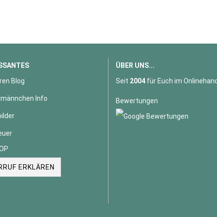
SSANTES
ÜBER UNS...
ren Blog
Seit
2004
für Euch im Onlinehand
männchen Info
Bewertungen
ilder
euer
OP
RRUF ERKLÄREN