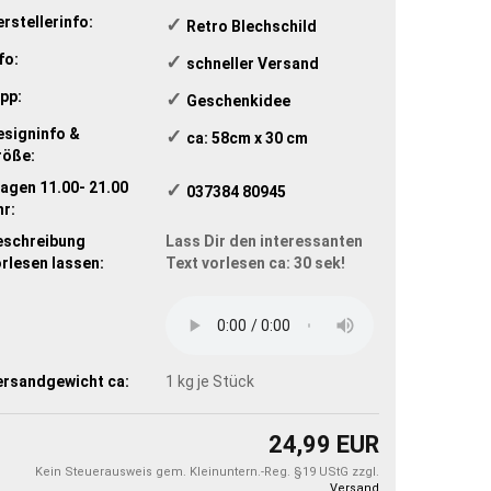
rstellerinfo:
✓
​Retro Blechschild
fo:
✓
​schneller Versand
pp:
✓
​Geschenkidee
esigninfo &
✓
​ ca: 58cm x 30 cm
röße:
agen 11.00- 21.00
✓
​ 037384 80945
r:
eschreibung
Lass Dir den interessanten
rlesen lassen:
Text vorlesen ca: 30 sek!
ersandgewicht ca:
1
kg je Stück
24,99 EUR
Kein Steuerausweis gem. Kleinuntern.-Reg. §19 UStG zzgl.
Versand