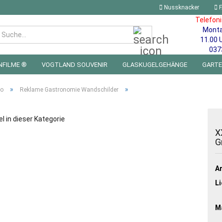
Nussknacker
F
Telefon
Mont
Suche...
11.00 
037
NFILME ®
VOGTLAND SOUVENIR
GLASKUGELGEHÄNGE
GART
 FÜRS KINDERZIMMER | LED WICHTEL & MINIWELTEN
BLECHSCHILDE
»
»
ro
Reklame Gastronomie Wandschilder
el in dieser Kategorie
X
G
Ar
Li
Ma