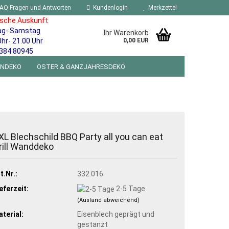
AQ Fragen und Antworten
Kundenlogin
Merkzettel
ische Auskunft
ag- Samstag
Ihr Warenkorb
Uhr- 21.00 Uhr
0,00 EUR
384 80945
ENDEKO
OSTER & GANZJAHRESDEKO
R WANDSCHILDER BLECHSPIELZEUG RETRO
NEUHEITEN
%SONDERANGEBOTE%
XL Blechschild BBQ Party all you can eat
rill Wanddeko
t.Nr.:
332.016
eferzeit:
2-5 Tage
(Ausland abweichend)
terial:
Eisenblech geprägt und
gestanzt