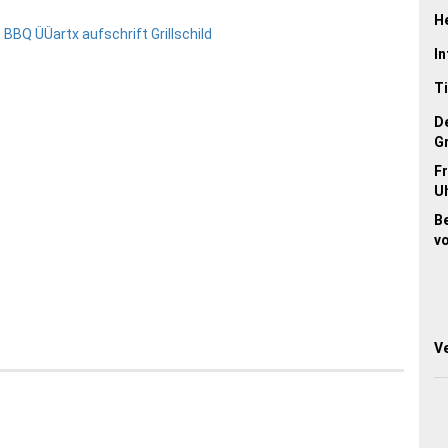
He
In
Ti
D
G
Fr
Uh
B
vo
V