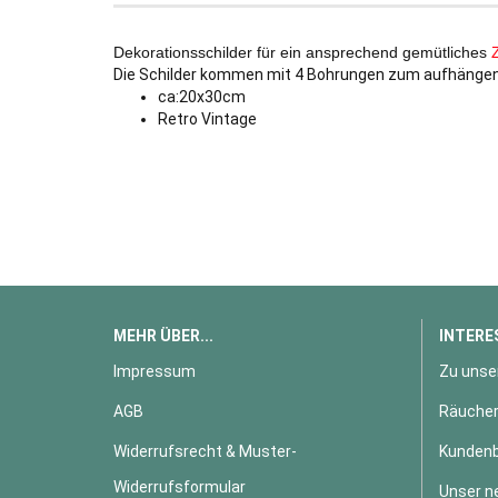
Dekorationsschilder für ein ansprechend gemütliches
Die Schilder kommen mit 4 Bohrungen zum aufhängen
ca:20x30cm
Retro Vintage
MEHR ÜBER...
INTERE
Impressum
Zu unse
AGB
Räucher
Widerrufsrecht & Muster-
Kundenb
Widerrufsformular
Unser n