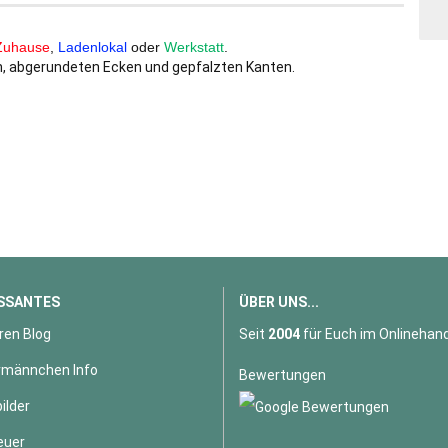
Zuhause
,
Ladenlokal
oder
Werkstatt
.
, abgerundeten Ecken und gepfalzten Kanten.
SSANTES
ÜBER UNS...
ren Blog
Seit
2004
für Euch im Onlinehand
männchen Info
Bewertungen
ilder
euer