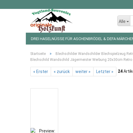
Alle
DREI HASELNÜSSE FÜR ASCHENBRÖDEL & DEFA MÄRCHE
LED LICHTERKETTEN UND FIGUREN
WEIHNACHTSDEKO
»
Startseite
Blechschilder Wandschilder Blechspielzeug Ret
Blechschild Wandschild Jägermeister Werbung 20x30cm Retro
24
Artik
« Erster
« zurück
weiter »
Letzter »