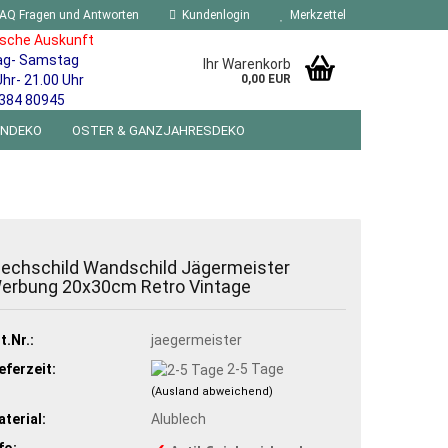
AQ Fragen und Antworten
Kundenlogin
Merkzettel
ische Auskunft
ag- Samstag
Ihr Warenkorb
Uhr- 21.00 Uhr
0,00 EUR
384 80945
ENDEKO
OSTER & GANZJAHRESDEKO
R WANDSCHILDER BLECHSPIELZEUG RETRO
NEUHEITEN
%SONDERANGEBOTE%
lechschild Wandschild Jägermeister
erbung 20x30cm Retro Vintage
t.Nr.:
jaegermeister
eferzeit:
2-5 Tage
(Ausland abweichend)
terial:
Alublech
fo: