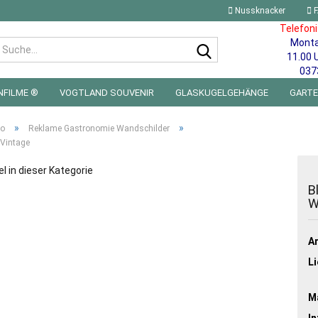
Nussknacker
F
Telefon
Mont
Suche...
11.00 
037
NFILME ®
VOGTLAND SOUVENIR
GLASKUGELGEHÄNGE
GART
 FÜRS KINDERZIMMER | LED WICHTEL & MINIWELTEN
BLECHSCHILDE
»
»
ro
Reklame Gastronomie Wandschilder
 Vintage
el in dieser Kategorie
B
W
Ar
Li
Ma
In