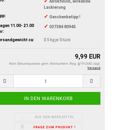
✓
Antikfinish, wirkende
Lackierung
pp:
✓
Geschenketipp !
agen 11.00- 21.00
✓
037384 80945
r:
ersandgewicht ca:
0.5
kg je Stück
9,99 EUR
Kein Steuerausweis gem. Kleinuntern.-Reg. §19 UStG zzgl.
Versand
AUF DEN MERKZETTEL
FRAGE ZUM PRODUKT !