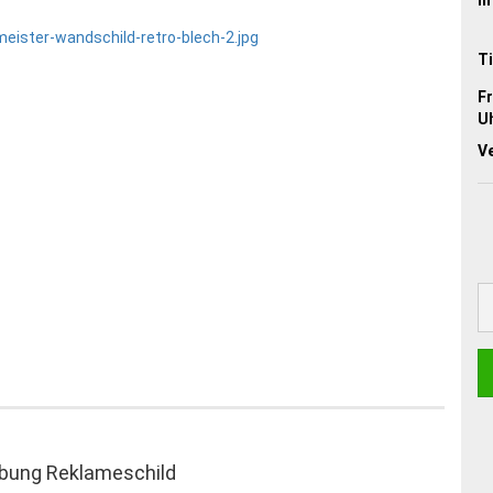
Ti
Fr
Uh
V
rbung Reklameschild