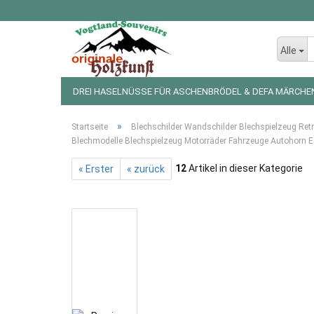
Alle
DREI HASELNÜSSE FÜR ASCHENBRÖDEL & DEFA MÄRCHE
LED LICHTERKETTEN UND FIGUREN
WEIHNACHTSDEKO
»
Startseite
Blechschilder Wandschilder Blechspielzeug Ret
Blechmodelle Blechspielzeug Motorräder Fahrzeuge Autohorn Er
12
Artikel in dieser Kategorie
« Erster
« zurück