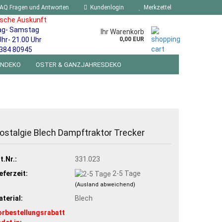
AQ Fragen und Antworten
Kundenlogin
Merkzettel
ische Auskunft
ag- Samstag
Ihr Warenkorb
Uhr- 21.00 Uhr
0,00 EUR
384 80945
ENDEKO
OSTER & GANZJAHRESDEKO
R WANDSCHILDER BLECHSPIELZEUG RETRO
NEUHEITEN
%SONDERANGEBOTE%
ostalgie Blech Dampftraktor Trecker
t.Nr.:
331.023
eferzeit:
2-5 Tage
(Ausland abweichend)
terial:
Blech
orbestellungsrabatt