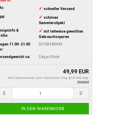
det in
:
fo:
✓
​schneller Versand
pp:
✓
​schönes
Sammlerobjekt
esigninfo &
✓
​mit teilweise gewollten
röße:
Gebrauchsspuren
agen 11.00- 21.00
037384 80945
r:
ersandgewicht ca:
2
kg je Stück
49,99 EUR
Kein Steuerausweis gem. Kleinuntern.-Reg. §19 UStG zzgl.
Versand