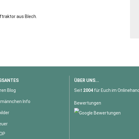
traktor aus Blech.
SSANTES
ÜBER UNS...
ren Blog
Seit
2004
für Euch im Onlinehand
männchen Info
Bewertungen
ilder
euer
OP