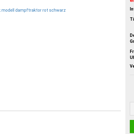
en
In
Ti
D
G
Fr
Uh
V