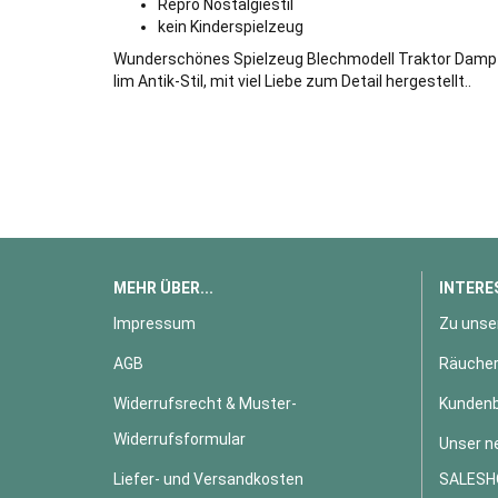
Repro Nostalgiestil
kein Kinderspielzeug
Wunderschönes Spielzeug Blechmodell Traktor Dampf
Iim Antik-Stil, mit viel Liebe zum Detail hergestellt..
MEHR ÜBER...
INTERE
Impressum
Zu unse
AGB
Räucher
Widerrufsrecht & Muster-
Kundenb
Widerrufsformular
Unser n
Liefer- und Versandkosten
SALESH