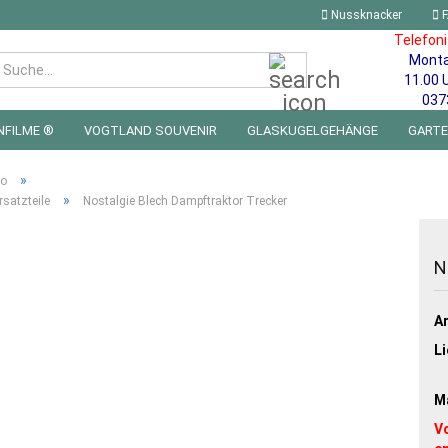
Nussknacker
F
Telefon
Mont
Suche...
11.00 
037
NFILME ®
VOGTLAND SOUVENIR
GLASKUGELGEHÄNGE
GART
 FÜRS KINDERZIMMER | LED WICHTEL & MINIWELTEN
BLECHSCHILDE
»
ro
»
satzteile
Nostalgie Blech Dampftraktor Trecker
N
Ar
Li
Ma
V