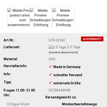
AUSVERKAUFT
Art.Nr.:
G70-LE36C
Lieferzeit:
2-5 Tage
(Ausland abweichend)
Material:
Holz
Herstellerinfo:
✓
Made in Germany
Info:
✓
​schneller Versand
Tipp:
✓
​universale Größe
Fragen 11.00- 21.00
037384 80945
Uhr:
Versandgewicht ca:
0.2
kg je Stück
Mindestbestellmenge: