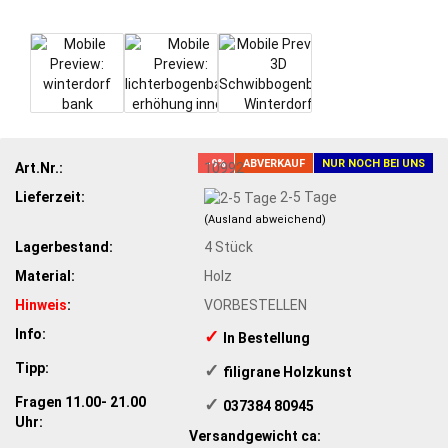
-9%
ABVERKAUF
NUR NOCH BEI UNS
Art.Nr.:
10992
Lieferzeit:
2-5 Tage
(Ausland abweichend)
Lagerbestand:
4
Stück
Material:
Holz
Hinweis
:
VORBESTELLEN
Info:
✓
​In Bestellung
Tipp:
✓
​ filigrane Holzkunst
Fragen 11.00- 21.00
✓
​ 037384 80945
Uhr:
Versandgewicht ca: