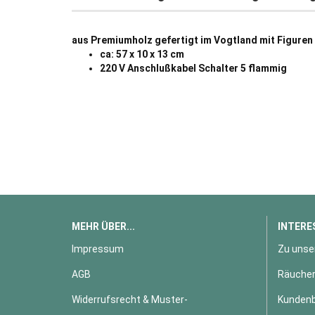
aus Premiumholz gefertigt im Vogtland mit Figuren
ca: 57 x 10 x 13 cm
220 V Anschlußkabel Schalter 5 flammig
MEHR ÜBER...
INTERE
Impressum
Zu unse
AGB
Räucher
Widerrufsrecht & Muster-
Kundenb