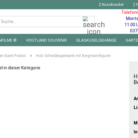
Nussknacker
F
Telefon
Mont
Suche...
11.00 
037
NFILME ®
VOGTLAND SOUVENIR
GLASKUGELGEHÄNGE
GART
 FÜRS KINDERZIMMER | LED WICHTEL & MINIWELTEN
BLECHSCHILDE
»
en Bank Podest
Holz Schwibbogenbank mit Bergmannfiguren
el in dieser Kategorie
H
B
Ar
Li
Ma
In