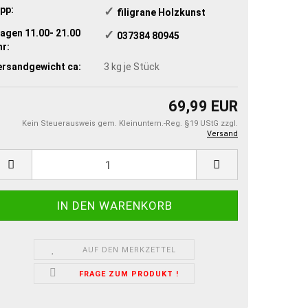
pp:
✓
​ filigrane Holzkunst
agen 11.00- 21.00
✓
​ 037384 80945
r:
ersandgewicht ca:
3
kg je Stück
69,99 EUR
Kein Steuerausweis gem. Kleinuntern.-Reg. §19 UStG zzgl.
Versand
AUF DEN MERKZETTEL
FRAGE ZUM PRODUKT !