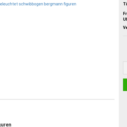
Ti
Fr
Uh
V
guren