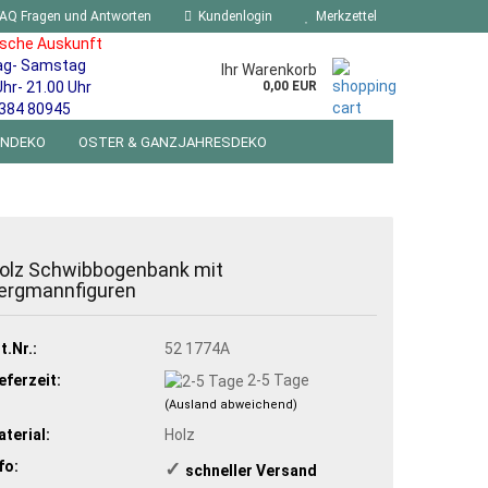
AQ Fragen und Antworten
Kundenlogin
Merkzettel
ische Auskunft
ag- Samstag
Ihr Warenkorb
Uhr- 21.00 Uhr
0,00 EUR
384 80945
ENDEKO
OSTER & GANZJAHRESDEKO
R WANDSCHILDER BLECHSPIELZEUG RETRO
NEUHEITEN
%SONDERANGEBOTE%
olz Schwibbogenbank mit
ergmannfiguren
t.Nr.:
52 1774A
eferzeit:
2-5 Tage
(Ausland abweichend)
terial:
Holz
fo:
✓
​schneller Versand