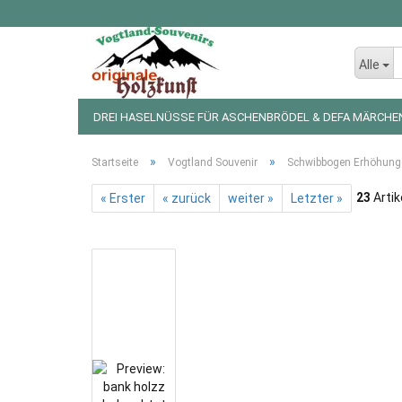
Alle
DREI HASELNÜSSE FÜR ASCHENBRÖDEL & DEFA MÄRCHE
LED LICHTERKETTEN UND FIGUREN
WEIHNACHTSDEKO
»
»
Startseite
Vogtland Souvenir
Schwibbogen Erhöhung
23
Artik
« Erster
« zurück
weiter »
Letzter »