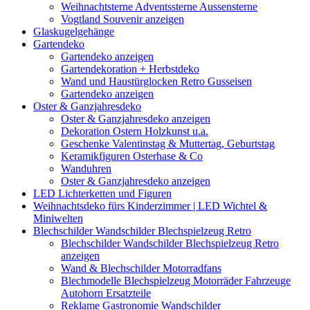
Weihnachtsterne Adventssterne Aussensterne
Vogtland Souvenir anzeigen
Glaskugelgehänge
Gartendeko
Gartendeko anzeigen
Gartendekoration + Herbstdeko
Wand und Haustürglocken Retro Gusseisen
Gartendeko anzeigen
Oster & Ganzjahresdeko
Oster & Ganzjahresdeko anzeigen
Dekoration Ostern Holzkunst u.a.
Geschenke Valentinstag & Muttertag, Geburtstag
Keramikfiguren Osterhase & Co
Wanduhren
Oster & Ganzjahresdeko anzeigen
LED Lichterketten und Figuren
Weihnachtsdeko fürs Kinderzimmer | LED Wichtel &
Miniwelten
Blechschilder Wandschilder Blechspielzeug Retro
Blechschilder Wandschilder Blechspielzeug Retro
anzeigen
Wand & Blechschilder Motorradfans
Blechmodelle Blechspielzeug Motorräder Fahrzeuge
Autohorn Ersatzteile
Reklame Gastronomie Wandschilder