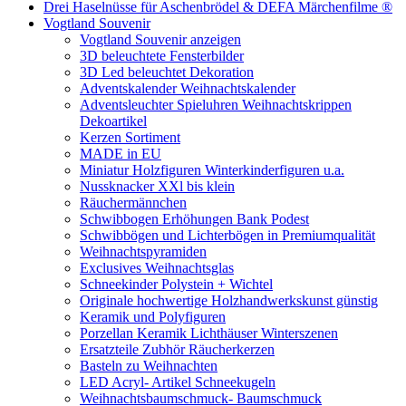
Drei Haselnüsse für Aschenbrödel & DEFA Märchenfilme ®
Vogtland Souvenir
Vogtland Souvenir anzeigen
3D beleuchtete Fensterbilder
3D Led beleuchtet Dekoration
Adventskalender Weihnachtskalender
Adventsleuchter Spieluhren Weihnachtskrippen
Dekoartikel
Kerzen Sortiment
MADE in EU
Miniatur Holzfiguren Winterkinderfiguren u.a.
Nussknacker XXl bis klein
Räuchermännchen
Schwibbogen Erhöhungen Bank Podest
Schwibbögen und Lichterbögen in Premiumqualität
Weihnachtspyramiden
Exclusives Weihnachtsglas
Schneekinder Polystein + Wichtel
Originale hochwertige Holzhandwerkskunst günstig
Keramik und Polyfiguren
Porzellan Keramik Lichthäuser Winterszenen
Ersatzteile Zubhör Räucherkerzen
Basteln zu Weihnachten
LED Acryl- Artikel Schneekugeln
Weihnachtsbaumschmuck- Baumschmuck