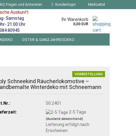
AQ Fragen und Antworten
Kundenlogin
Merkzettel
ische Auskunft
ag- Samstag
Ihr Warenkorb
Uhr- 21.00 Uhr
0,00 EUR
384 80945
ENDEKO
OSTER & GANZJAHRESDEKO
R WANDSCHILDER BLECHSPIELZEUG RETRO
NEUHEITEN
%SONDERANGEBOTE%
VORBESTELLUNG
oly Schneekind Räucherlokomotive –
andbemalte Winterdeko mit Schneemann
t.Nr.:
50 2401
eferzeit:
2-5 Tage
(Ausland abweichend)
Lieferung erfolgt nach
Erscheinen