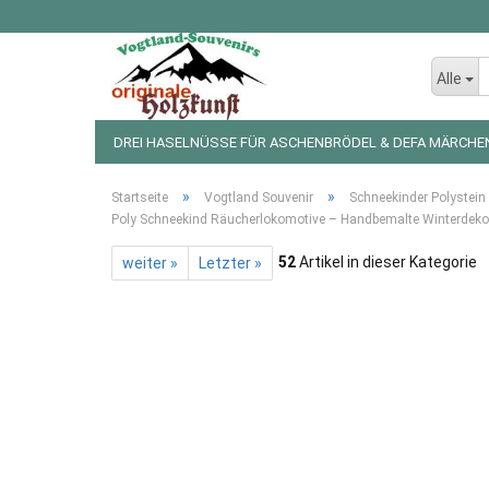
Alle
DREI HASELNÜSSE FÜR ASCHENBRÖDEL & DEFA MÄRCHE
LED LICHTERKETTEN UND FIGUREN
WEIHNACHTSDEKO
»
»
Startseite
Vogtland Souvenir
Schneekinder Polystein
Poly Schneekind Räucherlokomotive – Handbemalte Winterdek
52
Artikel in dieser Kategorie
weiter »
Letzter »