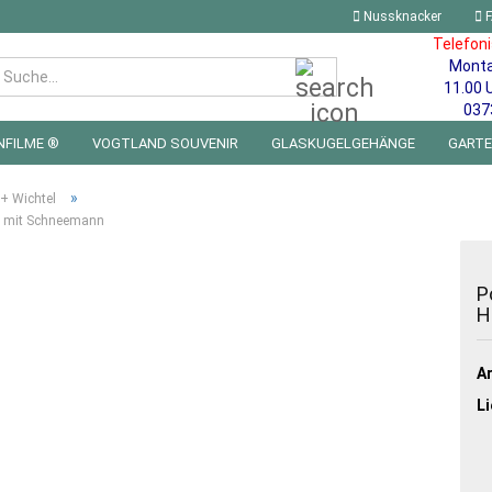
Nussknacker
F
Telefon
Mont
Suche...
11.00 
037
NFILME ®
VOGTLAND SOUVENIR
GLASKUGELGEHÄNGE
GART
 FÜRS KINDERZIMMER | LED WICHTEL & MINIWELTEN
BLECHSCHILDE
»
 + Wichtel
o mit Schneemann
P
H
Ar
Li