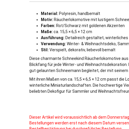
Material:
Polyresin, handbemalt
Motiv:
Räucherlokomotive mit lustigem Schn
Farben:
Rot/Schwarz mit goldenen Akzenten
Maße:
ca. 15,5 × 6,5 × 12 cm
Ausführung:
Detailreich gestaltet, winterliches
Verwendung:
Winter- & Weihnachtsdeko, Samml
Stil:
Verspielt, dekorativ, liebevoll bemalt
Diese charmante Schneekind Räucherlokomotive aus 
Blickfang für jede Winter- und Weihnachtsdekoration.
gut gelaunten Schneemann begleitet, der mit seinem w
Mit ihren Maßen von ca. 15,5 × 6,5 × 12 cm passt die L
winterliche Miniaturlandschaften. Die hochwertige Ver
beliebten Dekofigur für Sammler und Weihnachtsfreu
Dieser Artikel wird voraussichtlich ab dem Donnerstag
Bestellungen werden erst nach diesem Datum verse
Bestellbestätigung bei durchgeführter Bestellung.