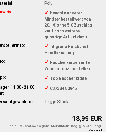
terial:
Poly
inweis
:
✓
beachte unseren
Mindestbestellwert von
20.- € ohne 5 € Zuschlag,
kauf noch weitere
günstige Artikel dazu.....
rstellerinfo:
✓
filigrane Holzkunst
Handbemalung
fo:
✓
Räucherkerzen unter
Zubehör dazubestellen
pp:
✓
Top Geschenkidee
agen 11.00- 21.00
✓
037384 80945
r:
ersandgewicht ca:
1
kg je Stück
18,99 EUR
Kein Steuerausweis gem. Kleinuntern.-Reg. §19 UStG zzgl.
Versand