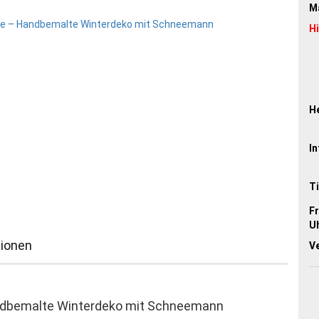
Ma
H
He
In
Ti
Fr
Uh
ionen
V
ndbemalte Winterdeko mit Schneemann