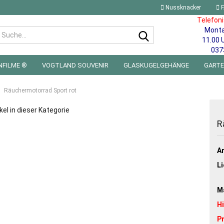
Nussknacker
F
Telefon
Mont
Suche...
11.00 
037
NFILME ®
VOGTLAND SOUVENIR
GLASKUGELGEHÄNGE
GART
 FÜRS KINDERZIMMER | LED WICHTEL & MINIWELTEN
BLECHSCHILDE
Räuchermotorrad Sport rot
kel in dieser Kategorie
R
Ar
Li
Ma
H
P