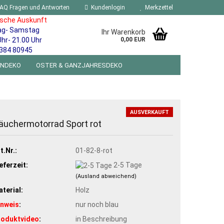
AQ Fragen und Antworten
Kundenlogin
Merkzettel
ische Auskunft
ag- Samstag
Ihr Warenkorb
Uhr- 21.00 Uhr
0,00 EUR
384 80945
ENDEKO
OSTER & GANZJAHRESDEKO
R WANDSCHILDER BLECHSPIELZEUG RETRO
NEUHEITEN
%SONDERANGEBOTE%
AUSVERKAUFT
äuchermotorrad Sport rot
t.Nr.:
01-82-8-rot
eferzeit:
2-5 Tage
(Ausland abweichend)
terial:
Holz
inweis
:
nur noch blau
roduktvideo
:
in Beschreibung