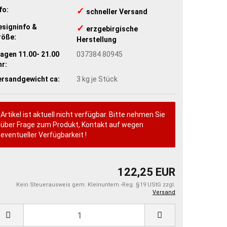
fo:
✓
​schneller Versand
esigninfo &
✓
​erzgebirgische
röße:
Herstellung
agen 11.00- 21.00
037384 80945
r:
ersandgewicht ca:
3
kg je Stück
Artikel ist aktuell nicht verfügbar. Bitte nehmen Sie
über Frage zum Produkt, Kontakt auf wegen
eventueller Verfügbarkeit !
122,25 EUR
Kein Steuerausweis gem. Kleinuntern.-Reg. §19 UStG zzgl.
Versand