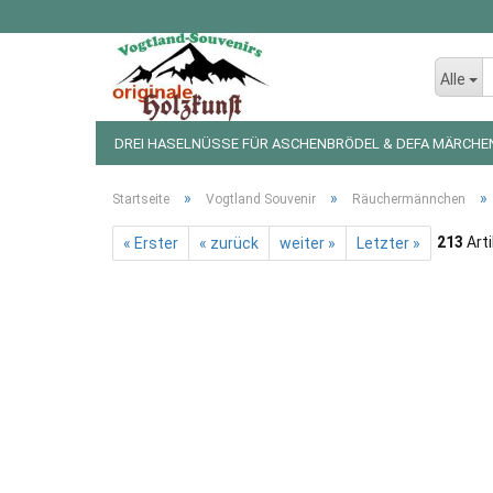
Alle
DREI HASELNÜSSE FÜR ASCHENBRÖDEL & DEFA MÄRCHE
LED LICHTERKETTEN UND FIGUREN
WEIHNACHTSDEKO
»
»
»
Startseite
Vogtland Souvenir
Räuchermännchen
213
Arti
« Erster
« zurück
weiter »
Letzter »