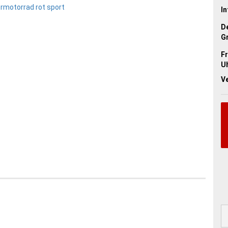
In
D
G
Fr
Uh
V