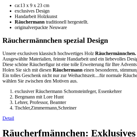
ca:13 x 9 x 23 cm
exclusives Design
Handarbeit Holzkunst
Räuchermann
traditionell hergestellt.
originalverpackte Neuware
Räuchermännchen spezial Design
Unsere exclusiven
klassisch hochwertiges Holz
Räuchermännchen.
Ausgewählte Materialien, feinste Handarbeit und ein liebevolles Des
Diese schöne Räucherfigur ist eine tolle Erweiterung für Ihre Adven
Holen Sie sich mit diesen
Räuchermann
einen besonderen, stimmung
Ein tolles Geschenk nicht nur zur Weihachtszeit....für normale Räuch
wählen Sie zwischen den Motiven aus.
exclusiver Räuchermann Schornsteinfeger, Essenkehrer
Bergmann mit Lore Hunt
Lehrer, Professor, Beamter
Tischler,Zimmermann,Schreiner
Detail
Räucherfmännchen: Exklusives