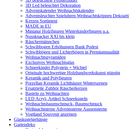
3D beleuchtete Fensterbilder
3D Led beleuchtet Dekoration
Adventskalender Weihnachtskalender
Adventsleuchter Spieluhren Weihnachtskrippen Dekoarti
Kerzen Sortiment
MADE in EU
Miniatur Holzfiguren Winterkinderfiguren u.a.
Nussknacker XXl bis klein
Räuchermännchen
Schwibbogen Erhöhungen Bank Podest
Schwibbögen und Lichterbögen in Premiumqualität
Weihnachtspyramiden
Exclusives Weihnachtsglas
Schneekinder Polystein + Wichtel
Originale hochwertige Holzhandwerkskunst günstig
Keramik und Polyfiguren
Porzellan Keramik Lichthäuser Winterszenen
Ersatzteile Zubhör Räucherkerzen
Basteln zu Weihnachten
LED Acryl- Artikel Schneekugeln
Weihnachtsbaumschmuck- Baumschmuck
Weihnachtsterne Adventssterne Aussensterne
Vogtland Souvenir anzeigen
Glaskugelgehänge
Gartendeko