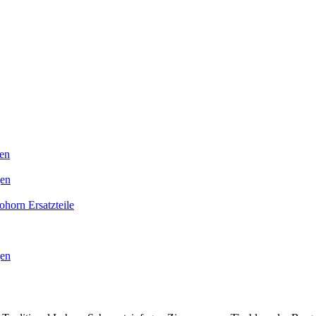
en
gen
horn Ersatzteile
gen