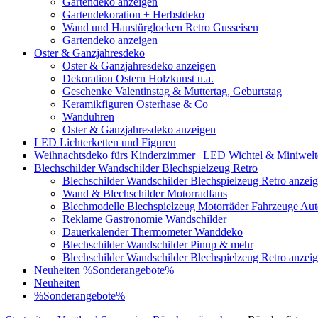
Gartendeko anzeigen
Gartendekoration + Herbstdeko
Wand und Haustürglocken Retro Gusseisen
Gartendeko anzeigen
Oster & Ganzjahresdeko
Oster & Ganzjahresdeko anzeigen
Dekoration Ostern Holzkunst u.a.
Geschenke Valentinstag & Muttertag, Geburtstag
Keramikfiguren Osterhase & Co
Wanduhren
Oster & Ganzjahresdeko anzeigen
LED Lichterketten und Figuren
Weihnachtsdeko fürs Kinderzimmer | LED Wichtel & Miniwelt
Blechschilder Wandschilder Blechspielzeug Retro
Blechschilder Wandschilder Blechspielzeug Retro anzei
Wand & Blechschilder Motorradfans
Blechmodelle Blechspielzeug Motorräder Fahrzeuge Auto
Reklame Gastronomie Wandschilder
Dauerkalender Thermometer Wanddeko
Blechschilder Wandschilder Pinup & mehr
Blechschilder Wandschilder Blechspielzeug Retro anzei
Neuheiten
%Sonderangebote%
Neuheiten
%Sonderangebote%