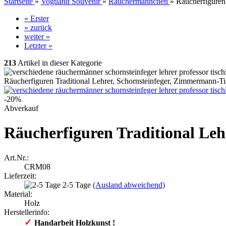
Startseite
»
Vogtland Souvenir
»
Räuchermännchen
»
Räucherfiguren
« Erster
« zurück
weiter »
Letzter »
213
Artikel in dieser Kategorie
Räucherfiguren Traditional Lehrer, Schornsteinfeger, Zimmermann-T
-20%
Abverkauf
Räucherfiguren Traditional Le
Art.Nr.:
CRM08
Lieferzeit:
2-5 Tage
(Ausland abweichend)
Material:
Holz
Herstellerinfo:
✓
​Handarbeit Holzkunst !