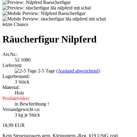
letzte Chance
Räucherfigur Nilpferd
Art.Nr.:
52 1080
Lieferzeit:
2-5 Tage
(Ausland abweichend)
Lagerbestand:
3
Stück
Material:
Holz
Produktvideo
:
in Beschreibung !
Versandgewicht ca:
3
kg je Stück
18,99 EUR
Kein Steuerausweis gem. Kleinuntern.-Reg. §19 UStG zzgl.