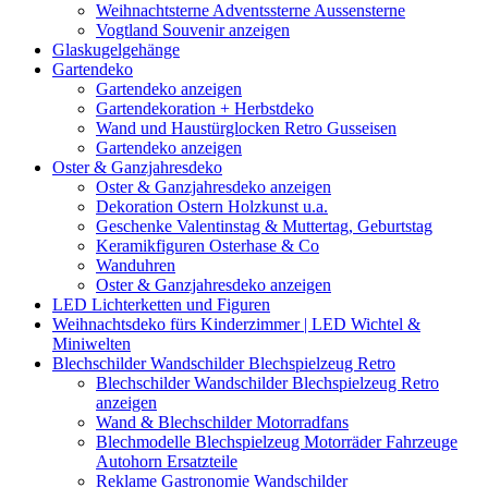
Weihnachtsterne Adventssterne Aussensterne
Vogtland Souvenir anzeigen
Glaskugelgehänge
Gartendeko
Gartendeko anzeigen
Gartendekoration + Herbstdeko
Wand und Haustürglocken Retro Gusseisen
Gartendeko anzeigen
Oster & Ganzjahresdeko
Oster & Ganzjahresdeko anzeigen
Dekoration Ostern Holzkunst u.a.
Geschenke Valentinstag & Muttertag, Geburtstag
Keramikfiguren Osterhase & Co
Wanduhren
Oster & Ganzjahresdeko anzeigen
LED Lichterketten und Figuren
Weihnachtsdeko fürs Kinderzimmer | LED Wichtel &
Miniwelten
Blechschilder Wandschilder Blechspielzeug Retro
Blechschilder Wandschilder Blechspielzeug Retro
anzeigen
Wand & Blechschilder Motorradfans
Blechmodelle Blechspielzeug Motorräder Fahrzeuge
Autohorn Ersatzteile
Reklame Gastronomie Wandschilder