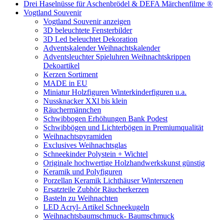
Drei Haselnüsse für Aschenbrödel & DEFA Märchenfilme ®
Vogtland Souvenir
Vogtland Souvenir anzeigen
3D beleuchtete Fensterbilder
3D Led beleuchtet Dekoration
Adventskalender Weihnachtskalender
Adventsleuchter Spieluhren Weihnachtskrippen
Dekoartikel
Kerzen Sortiment
MADE in EU
Miniatur Holzfiguren Winterkinderfiguren u.a.
Nussknacker XXl bis klein
Räuchermännchen
Schwibbogen Erhöhungen Bank Podest
Schwibbögen und Lichterbögen in Premiumqualität
Weihnachtspyramiden
Exclusives Weihnachtsglas
Schneekinder Polystein + Wichtel
Originale hochwertige Holzhandwerkskunst günstig
Keramik und Polyfiguren
Porzellan Keramik Lichthäuser Winterszenen
Ersatzteile Zubhör Räucherkerzen
Basteln zu Weihnachten
LED Acryl- Artikel Schneekugeln
Weihnachtsbaumschmuck- Baumschmuck