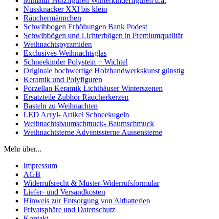
Miniatur Holzfiguren Winterkinderfiguren u.a.
Nussknacker XXl bis klein
Räuchermännchen
Schwibbogen Erhöhungen Bank Podest
Schwibbögen und Lichterbögen in Premiumqualität
Weihnachtspyramiden
Exclusives Weihnachtsglas
Schneekinder Polystein + Wichtel
Originale hochwertige Holzhandwerkskunst günstig
Keramik und Polyfiguren
Porzellan Keramik Lichthäuser Winterszenen
Ersatzteile Zubhör Räucherkerzen
Basteln zu Weihnachten
LED Acryl- Artikel Schneekugeln
Weihnachtsbaumschmuck- Baumschmuck
Weihnachtsterne Adventssterne Aussensterne
Mehr über...
Impressum
AGB
Widerrufsrecht & Muster-Widerrufsformular
Liefer- und Versandkosten
Hinweis zur Entsorgung von Altbatterien
Privatsphäre und Datenschutz
Kontakt