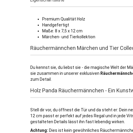
Eigenschaftsliste
Premium Qualität Holz
Handgefertigt
Maße: 8 x 7,5 x 12 cm
Märchen- und Tierkollektion
Räuchermännchen Märchen und Tier Colle
Du kennst sie, du liebst sie - die magische Welt der M
sie zusammen in unserer exklusiven
Räuchermännch
zum Detail.
Holz Panda Räuchermännchen - Ein Kunst
Stell dir vor, du öffnest die Tür und da steht er: Dein 
12 cm passt er perfekt auf jedes Regal und in jede Vi
gestalteten Details lässt ihn fast lebendig wirken.
Achtung:
Dies ist kein gewöhnliches Räuchermännche