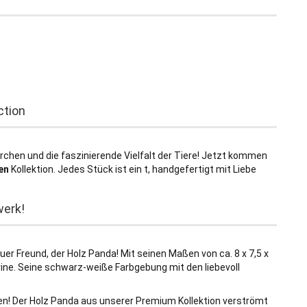
ction
ärchen und die faszinierende Vielfalt der Tiere! Jetzt kommen
en
Kollektion. Jedes Stück ist ein t, handgefertigt mit Liebe
werk!
neuer Freund, der Holz Panda! Mit seinen Maßen von ca. 8 x 7,5 x
trine. Seine schwarz-weiße Farbgebung mit den liebevoll
n! Der Holz Panda aus unserer Premium Kollektion verströmt