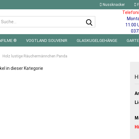
Nussknacker
F
Telefon
Mont
Suche...
11.00 
037
NFILME ®
VOGTLAND SOUVENIR
GLASKUGELGEHÄNGE
GART
 FÜRS KINDERZIMMER | LED WICHTEL & MINIWELTEN
BLECHSCHILDE
Holz lustige Räuchermännchen Panda
kel in dieser Kategorie
H
Ar
Li
Ma
H