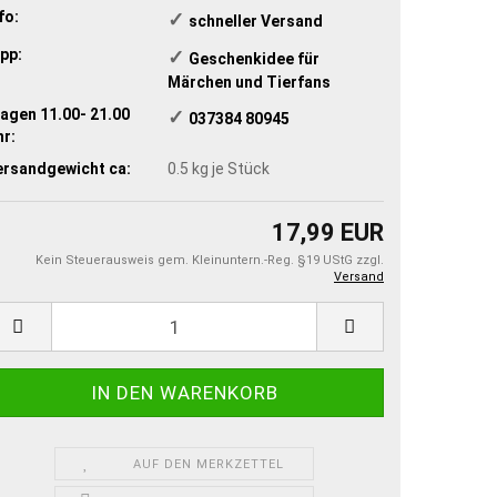
fo:
✓
schneller Versand
pp:
✓
​Geschenkidee für
Märchen und Tierfans
agen 11.00- 21.00
✓
​ 037384 80945
r:
ersandgewicht ca:
0.5
kg je Stück
17,99 EUR
Kein Steuerausweis gem. Kleinuntern.-Reg. §19 UStG zzgl.
Versand
AUF DEN MERKZETTEL