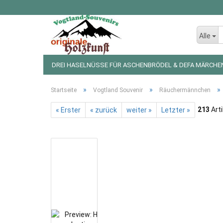
Alle
DREI HASELNÜSSE FÜR ASCHENBRÖDEL & DEFA MÄRCHE
LED LICHTERKETTEN UND FIGUREN
WEIHNACHTSDEKO
»
»
»
Startseite
Vogtland Souvenir
Räuchermännchen
213
Arti
« Erster
« zurück
weiter »
Letzter »