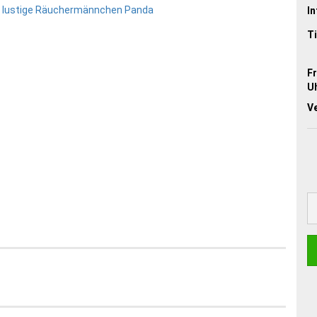
In
Ti
Fr
Uh
V