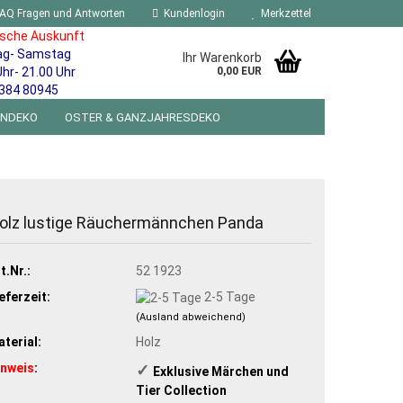
AQ Fragen und Antworten
Kundenlogin
Merkzettel
ische Auskunft
ag- Samstag
Ihr Warenkorb
Uhr- 21.00 Uhr
0,00 EUR
384 80945
ENDEKO
OSTER & GANZJAHRESDEKO
R WANDSCHILDER BLECHSPIELZEUG RETRO
NEUHEITEN
%SONDERANGEBOTE%
olz lustige Räuchermännchen Panda
t.Nr.:
52 1923
eferzeit:
2-5 Tage
(Ausland abweichend)
terial:
Holz
inweis
:
✓
Exklusive Märchen und
Tier Collection