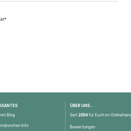
tät*
SSANTES
ÜBER UNS...
ren Blog
Seit
2004
für Euch im Onlinehand
männchen Info
Bewertungen