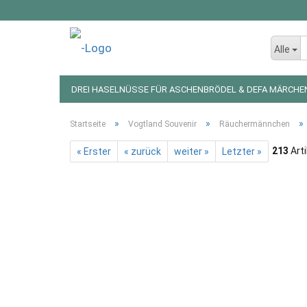
Alle
DREI HASELNÜSSE FÜR ASCHENBRÖDEL & DEFA MÄRCHE
LED LICHTERKETTEN UND FIGUREN
WEIHNACHTSDEKO
»
»
»
Startseite
Vogtland Souvenir
Räuchermännchen
213
Arti
« Erster
« zurück
weiter »
Letzter »