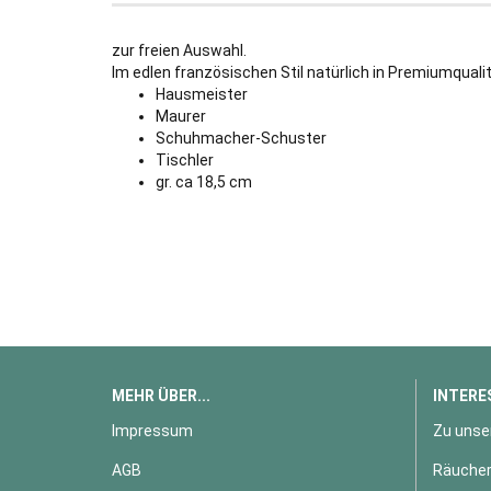
zur freien Auswahl.
Im edlen französischen Stil natürlich in Premiumquali
Hausmeister
Maurer
Schuhmacher-Schuster
Tischler
gr. ca 18,5 cm
MEHR ÜBER...
INTERE
Impressum
Zu unse
AGB
Räucher