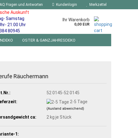
AQ Fragen und Antworten
Kundenlogin
Merkzettel
ische Auskunft
ag- Samstag
Ihr Warenkorb
Uhr- 21.00 Uhr
0,00 EUR
384 80945
ENDEKO
OSTER & GANZJAHRESDEKO
R WANDSCHILDER BLECHSPIELZEUG RETRO
NEUHEITEN
%SONDERANGEBOTE%
erufe Räuchermann
t.Nr.:
52 0145-52 0145
eferzeit:
2-5 Tage
(Ausland abweichend)
ersandgewicht ca:
2
kg je Stück
riante-1: