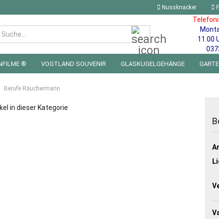
Nussknacker
F
Telefon
Mont
Suche...
11.00 
037
NFILME ®
VOGTLAND SOUVENIR
GLASKUGELGEHÄNGE
GART
 FÜRS KINDERZIMMER | LED WICHTEL & MINIWELTEN
BLECHSCHILDE
Berufe Räuchermann
kel in dieser Kategorie
B
Ar
Li
V
Va