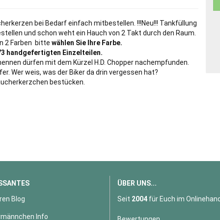
erkerzen bei Bedarf einfach mitbestellen. !!!Neu!!! Tankfüllung
estellen und schon weht ein Hauch von 2 Takt durch den Raum.
in 2 Farben bitte
wählen Sie Ihre Farbe.
73 handgefertigten Einzelteilen.
ht nennen dürfen mit dem Kürzel H.D. Chopper nachempfunden.
er. Wer weis, was der Biker da drin vergessen hat?
äucherkerzchen bestücken.
SSANTES
ÜBER UNS...
ren Blog
Seit
2004
für Euch im Onlinehand
männchen Info
Bewertungen