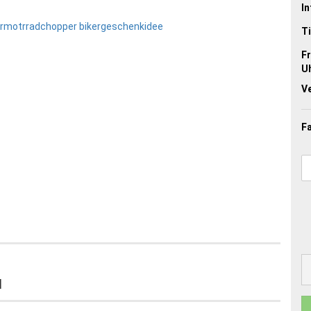
In
Ti
Fr
Uh
V
Fa
d