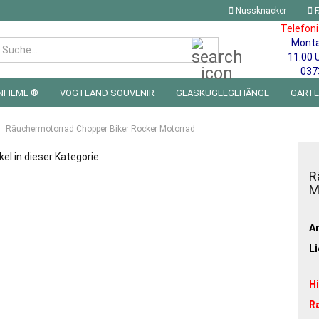
Nussknacker
F
Telefon
Mont
Suche...
11.00 
037
NFILME ®
VOGTLAND SOUVENIR
GLASKUGELGEHÄNGE
GART
 FÜRS KINDERZIMMER | LED WICHTEL & MINIWELTEN
BLECHSCHILDE
Räuchermotorrad Chopper Biker Rocker Motorrad
kel in dieser Kategorie
R
M
Ar
Li
H
R