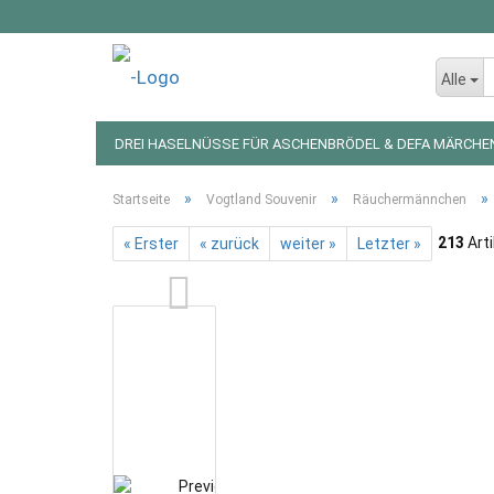
Alle
DREI HASELNÜSSE FÜR ASCHENBRÖDEL & DEFA MÄRCHE
LED LICHTERKETTEN UND FIGUREN
WEIHNACHTSDEKO
»
»
»
Startseite
Vogtland Souvenir
Räuchermännchen
213
Arti
« Erster
« zurück
weiter »
Letzter »