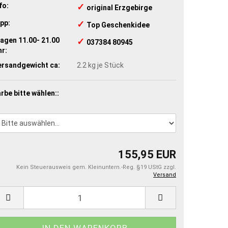
fo:
✓
​original Erzgebirge
pp:
✓
​Top Geschenkidee
agen 11.00- 21.00
✓
​ 037384 80945
r:
ersandgewicht ca:
2.2
kg je Stück
rbe bitte wählen::
155,95 EUR
Kein Steuerausweis gem. Kleinuntern.-Reg. §19 UStG zzgl.
Versand