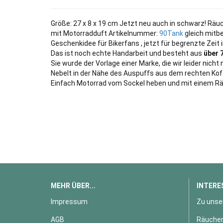
Größe: 27 x 8 x 19 cm Jetzt neu auch in schwarz! Räuch
mit Motorradduft Artikelnummer:
90Tank
gleich mitb
Geschenkidee für Bikerfans , jetzt für begrenzte Zeit 
Das ist noch echte Handarbeit und besteht aus
über 
Sie wurde der Vorlage einer Marke, die wir leider nic
Nebelt in der Nähe des Auspuffs aus dem rechten Koff
Einfach Motorrad vom Sockel heben und mit einem R
MEHR ÜBER...
INTERE
Impressum
Zu unse
AGB
Räucher