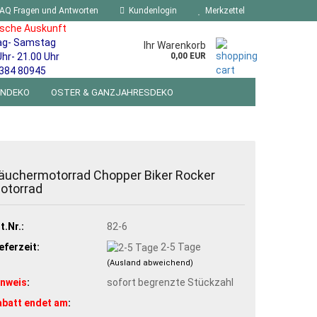
AQ Fragen und Antworten
Kundenlogin
Merkzettel
ische Auskunft
ag- Samstag
Ihr Warenkorb
Uhr- 21.00 Uhr
0,00 EUR
384 80945
ENDEKO
OSTER & GANZJAHRESDEKO
R WANDSCHILDER BLECHSPIELZEUG RETRO
NEUHEITEN
%SONDERANGEBOTE%
äuchermotorrad Chopper Biker Rocker
otorrad
t.Nr.:
82-6
eferzeit:
2-5 Tage
(Ausland abweichend)
inweis
:
sofort begrenzte Stückzahl
abatt endet am
: