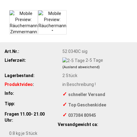
Art.Nr.:
52 0340C sig
Lieferzeit:
2-5 Tage
(Ausland abweichend)
Lagerbestand:
2
Stück
Produktvideo
:
in Beschreibung !
Info:
✓
schneller Versand
Tipp:
✓
Top Geschenkidee
Fragen 11.00- 21.00
✓
037384 80945
Uhr:
Versandgewicht ca:
0.8
kg je Stück