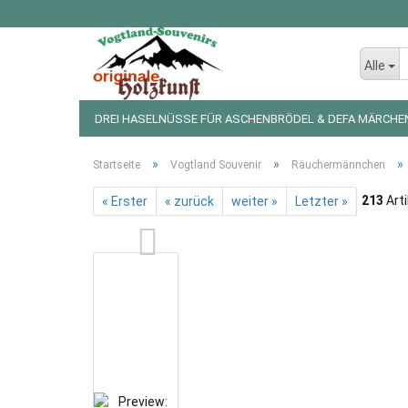
Alle
DREI HASELNÜSSE FÜR ASCHENBRÖDEL & DEFA MÄRCHE
LED LICHTERKETTEN UND FIGUREN
WEIHNACHTSDEKO
»
»
»
Startseite
Vogtland Souvenir
Räuchermännchen
213
Arti
« Erster
« zurück
weiter »
Letzter »