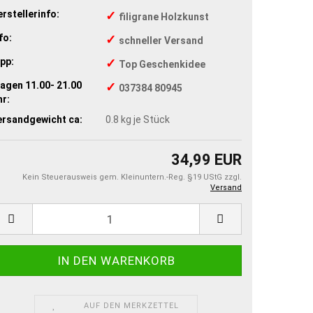
rstellerinfo:
✓
filigrane Holzkunst
fo:
✓
schneller Versand
pp:
✓
Top Geschenkidee
agen 11.00- 21.00
✓
037384 80945
r:
ersandgewicht ca:
0.8
kg je Stück
34,99 EUR
Kein Steuerausweis gem. Kleinuntern.-Reg. §19 UStG zzgl.
Versand
AUF DEN MERKZETTEL