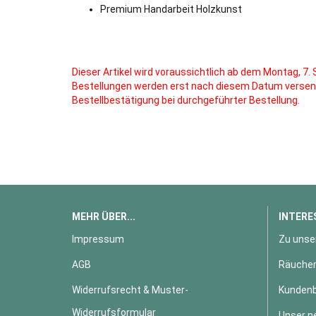
Premium Handarbeit Holzkunst
Dieser Artikel wird voraussichtlich ab dem Montag, 7.
Bestellungen werden erst nach diesem Datum verse
Bestellbestätigung bei durchgeführter Bestellung.
MEHR ÜBER...
INTERE
Impressum
Zu unse
AGB
Räucher
Widerrufsrecht & Muster-
Kundenb
Widerrufsformular
Unser n