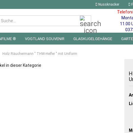
Nussknacker
F
Telefon
Mont
Suche...
11.00 
037
NFILME ®
VOGTLAND SOUVENIR
GLASKUGELGEHÄNGE
GART
 FÜRS KINDERZIMMER | LED WICHTEL & MINIWELTEN
BLECHSCHILDE
Holz Räuchermann " THW-Helfer " mit Uniform
kel in dieser Kategorie
H
U
Ar
Li
Ma