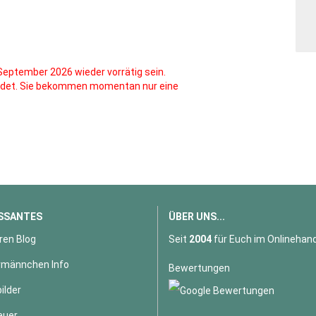
 September 2026 wieder vorrätig sein.
ndet. Sie bekommen momentan nur eine
SSANTES
ÜBER UNS...
ren Blog
Seit
2004
für Euch im Onlinehand
männchen Info
Bewertungen
ilder
euer