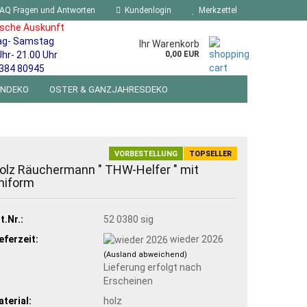
AQ Fragen und Antworten
Kundenlogin
Merkzettel
ische Auskunft
ag- Samstag
Ihr Warenkorb
Uhr- 21.00 Uhr
0,00 EUR
384 80945
ENDEKO
OSTER & GANZJAHRESDEKO
R WANDSCHILDER BLECHSPIELZEUG RETRO
NEUHEITEN
%SONDERANGEBOTE%
VORBESTELLUNG
TOPSELLER
olz Räuchermann " THW-Helfer " mit
niform
t.Nr.:
52 0380 sig
eferzeit:
wieder 2026
(Ausland abweichend)
Lieferung erfolgt nach
Erscheinen
terial:
holz