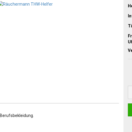
He
In
Ti
Fr
Uh
V
 Berufsbekleidung.