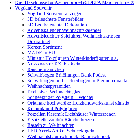
Drei Haselnüsse für Aschenbrödel & DEFA Märchenfilme ®
Vogtland Souvenir
Vogtland Souvenir anzeigen
3D beleuchtete Fensterbilder
3D Led beleuchtet Dekoration
Adventskalender Weihnachtskalender
Adventsleuchter Spieluhren Weihnachtskrippen
Dekoartikel
Kerzen Sortiment
MADE in EU
Miniatur Holzfiguren Winterkinderfiguren u.a.
Nussknacker XXl bis klein
Räuchermännchen
Schwibbogen Erhöhungen Bank Podest
Schwibbögen und Lichterbögen in Premiumqualität
Weihnachtspyramiden
Exclusives Weihnachtsglas
Schneekinder Polystein + Wichtel
Originale hochwertige Holzhandwerkskunst günstig
Keramik und Polyfiguren
Porzellan Keramik Lichthäuser Winterszenen
Ersatzteile Zubhör Räucherkerzen
Basteln zu Weihnachten
LED Acryl- Artikel Schneekugeln
Weihnachtsbaumschmuck- Baumschmuck