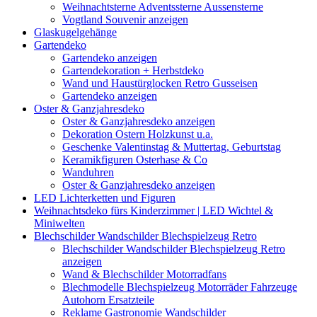
Weihnachtsterne Adventssterne Aussensterne
Vogtland Souvenir anzeigen
Glaskugelgehänge
Gartendeko
Gartendeko anzeigen
Gartendekoration + Herbstdeko
Wand und Haustürglocken Retro Gusseisen
Gartendeko anzeigen
Oster & Ganzjahresdeko
Oster & Ganzjahresdeko anzeigen
Dekoration Ostern Holzkunst u.a.
Geschenke Valentinstag & Muttertag, Geburtstag
Keramikfiguren Osterhase & Co
Wanduhren
Oster & Ganzjahresdeko anzeigen
LED Lichterketten und Figuren
Weihnachtsdeko fürs Kinderzimmer | LED Wichtel &
Miniwelten
Blechschilder Wandschilder Blechspielzeug Retro
Blechschilder Wandschilder Blechspielzeug Retro
anzeigen
Wand & Blechschilder Motorradfans
Blechmodelle Blechspielzeug Motorräder Fahrzeuge
Autohorn Ersatzteile
Reklame Gastronomie Wandschilder