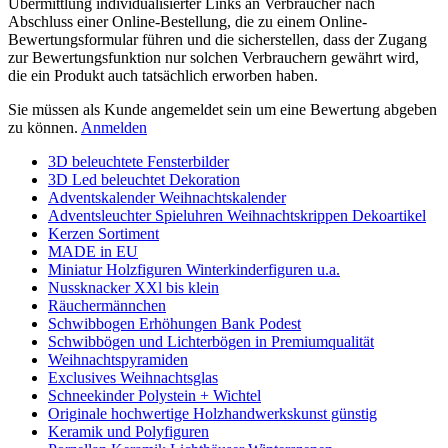
Übermittlung individualisierter Links an Verbraucher nach
Abschluss einer Online-Bestellung, die zu einem Online-
Bewertungsformular führen und die sicherstellen, dass der Zugang
zur Bewertungsfunktion nur solchen Verbrauchern gewährt wird,
die ein Produkt auch tatsächlich erworben haben.
Sie müssen als Kunde angemeldet sein um eine Bewertung abgeben
zu können.
Anmelden
3D beleuchtete Fensterbilder
3D Led beleuchtet Dekoration
Adventskalender Weihnachtskalender
Adventsleuchter Spieluhren Weihnachtskrippen Dekoartikel
Kerzen Sortiment
MADE in EU
Miniatur Holzfiguren Winterkinderfiguren u.a.
Nussknacker XXl bis klein
Räuchermännchen
Schwibbogen Erhöhungen Bank Podest
Schwibbögen und Lichterbögen in Premiumqualität
Weihnachtspyramiden
Exclusives Weihnachtsglas
Schneekinder Polystein + Wichtel
Originale hochwertige Holzhandwerkskunst günstig
Keramik und Polyfiguren