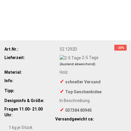
-20%
Art.Nr.:
52 1292D
Lieferzeit:
2-5 Tage
(Ausland abweichend)
Material:
Holz
Info:
✓
schneller Versand
Tipp:
✓
Top Geschenkidee
Designinfo & Größe:
In Beschreibung
Fragen 11.00- 21.00
✓
037384 80945
Uhr:
Versandgewicht ca:
1
kg je Stück