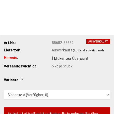
AUSVERKAUFT
Art.Nr.:
55682-55682
Lieferzeit:
ausverkauft
(Ausland abweichend)
Hinweis
:
!
klicken zur Übersicht
Versandgewicht ca:
5
kg je Stück
Variante-1:
Artikel ist aktuell nicht verfügbar. Bitte nehmen Sie über