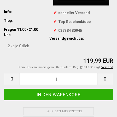
Info:
✓
schneller Versand
Tipp:
✓
Top Geschenkidee
Fragen 11.00- 21.00
✓
037384 80945
Uhr:
Versandgewicht ca:
2
kg je Stück
119,99 EUR
Kein Steuerausweis gem. Kleinuntern.-Reg. §19 UStG zzgl.
Versand
AUF DEN MERKZETTEL