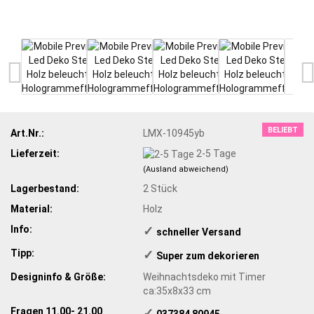
BELIEBT
Art.Nr.:
LMX-10945yb
Lieferzeit:
2-5 Tage
(Ausland abweichend)
Lagerbestand:
2
Stück
Material:
Holz
Info:
✓
​schneller Versand
Tipp:
✓
​ Super zum dekorieren
Designinfo & Größe:
Weihnachtsdeko mit Timer
ca:35x8x33 cm
Fragen 11.00- 21.00
✓
​ 037384 80945