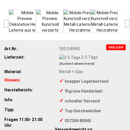
EXKLUSIV
Art.Nr.:
350.049WG
Lieferzeit:
2-5 Tage
(Ausland abweichend)
Material:
Metall + Glas
Hinweis
:
✓
knapper Lagerbestand
Herstellerinfo:
✓
fligrane Handarbeit
Info:
✓
schneller Versand
Tipp:
✓
Top Geschenkidee
Fragen 11.00- 21.00
✓
037384 80945
Uhr:
Versandgewicht ca: