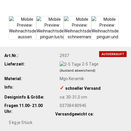
AUSVERKAUFT
Art.Nr.:
2937
Lieferzeit:
2-5 Tage
(Ausland abweichend)
Material:
Mgo Keramik
Info:
✓
​schneller Versand
Designinfo & Größe:
ca: 30-31,5 cm
Fragen 11.00- 21.00
037384 80945
Uhr:
Versandgewicht ca:
5
kg je Stück