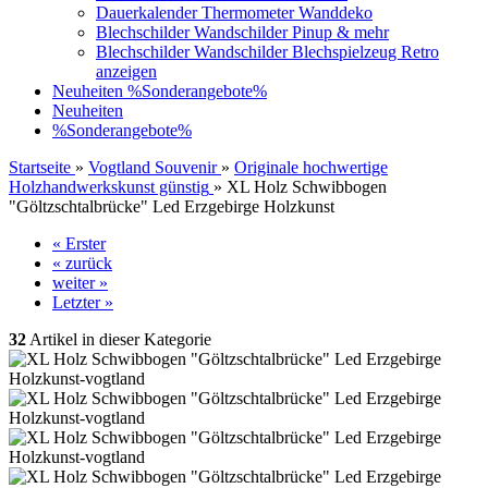
Dauerkalender Thermometer Wanddeko
Blechschilder Wandschilder Pinup & mehr
Blechschilder Wandschilder Blechspielzeug Retro
anzeigen
Neuheiten
%Sonderangebote%
Neuheiten
%Sonderangebote%
Startseite
»
Vogtland Souvenir
»
Originale hochwertige
Holzhandwerkskunst günstig
»
XL Holz Schwibbogen
"Göltzschtalbrücke" Led Erzgebirge Holzkunst
« Erster
« zurück
weiter »
Letzter »
32
Artikel in dieser Kategorie