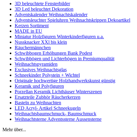
3D beleuchtete Fensterbilder
3D Led beleuchtet Dekoration
Adventskalender Weihnachtskalender
Adventsleuchter Spieluhren Weihnachtskrippen Dekoartikel
Kerzen Sortiment
MADE in EU
Miniatur Holzfiguren Winterkinderfiguren u.a.
Nussknacker XXl bis klein
Räuchermännchen
Schwibbogen Erhöhungen Bank Podest
Schwibbögen und Lichterbögen in Premiumqualität
Weihnachtspyramiden
Exclusives Weihnachtsglas
Schneekinder Polystein + Wichtel
Originale hochwertige Holzhandwerkskunst günstig
Keramik und Polyfiguren
Porzellan Keramik Lichthäuser Winterszenen
Ersatzteile Zubhör Räucherkerzen
Basteln zu Weihnachten
LED Acryl- Artikel Schneekugeln
Weihnachtsbaumschmuck- Baumschmuck
Weihnachtsterne Adventssterne Aussensterne
Mehr über...