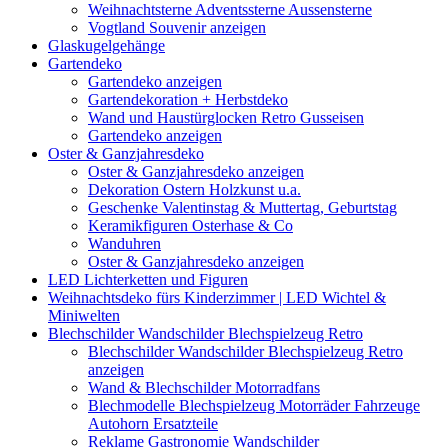
Weihnachtsterne Adventssterne Aussensterne
Vogtland Souvenir anzeigen
Glaskugelgehänge
Gartendeko
Gartendeko anzeigen
Gartendekoration + Herbstdeko
Wand und Haustürglocken Retro Gusseisen
Gartendeko anzeigen
Oster & Ganzjahresdeko
Oster & Ganzjahresdeko anzeigen
Dekoration Ostern Holzkunst u.a.
Geschenke Valentinstag & Muttertag, Geburtstag
Keramikfiguren Osterhase & Co
Wanduhren
Oster & Ganzjahresdeko anzeigen
LED Lichterketten und Figuren
Weihnachtsdeko fürs Kinderzimmer | LED Wichtel &
Miniwelten
Blechschilder Wandschilder Blechspielzeug Retro
Blechschilder Wandschilder Blechspielzeug Retro
anzeigen
Wand & Blechschilder Motorradfans
Blechmodelle Blechspielzeug Motorräder Fahrzeuge
Autohorn Ersatzteile
Reklame Gastronomie Wandschilder