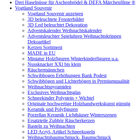
Drei Haselnüsse für Aschenbrödel & DEFA Märchenfilme ®
Vogtland Souvenir
Vogtland Souvenir anzeigen
3D beleuchtete Fensterbilder
3D Led beleuchtet Dekoration
Adventskalender Weihnachtskalender
Adventsleuchter Spieluhren Weihnachtskrippen
Dekoartikel
Kerzen Sortiment
MADE in EU
Miniatur Holzfiguren Winterkinderfiguren u.a.
Nussknacker XXl bis klein
Räuchermännchen
Schwibbogen Erhöhungen Bank Podest
Schwibbögen und Lichterbögen in Premiumqualität
Weihnachtspyramiden
Exclusives Weihnachtsglas
Schneekinder Polystein + Wichtel
Originale hochwertige Holzhandwerkskunst günstig
Keramik und Polyfiguren
Porzellan Keramik Lichthäuser Winterszenen
Ersatzteile Zubhör Räucherkerzen
Basteln zu Weihnachten
LED Acryl- Artikel Schneekugeln
Weihnachtsbaumschmuck- Baumschmuck