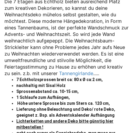
Die 7 Etagen aus Echtholz bieten ausreichend Platz
zum kreativen Dekorieren, so kannst du deine
Weihnachtsdeko mühelos selbst gestalten, wie du
möchtest. Diese moderne Hängedekoration, in Form
eines Tannenbaums, ist der perfekte Wandschmuck zur
Advents- und Weihnachtszeit. So wird jede Wand
weihnachtlich aufgepeppt. Die Weihnachtsbaum-
Strickleiter kann ohne Probleme jedes Jahr aufs Neue
zu Weihnachten wiederverwendet werden. Es ist eine
umweltfreundliche und stilvolle Möglichkeit, die
Feiertagsstimmung zu Hause zu erhöhen und kreativ
zu sein. z.b. mit unserer
Tannengirlande
.....
7 Echtholzsprossen breit ca: 80 x Ø ca:2 cm,
nachhaltig mit Sisal Holz
Sprossenabstand ca. 10-15 cm,
1 Schlaufe zum Aufhängen,
Höhe untere Sprosse bis zum Stern ca. 120 cm,
Lieferung ohne Beleuchtung und Deko/ rote Deko,
geeignet z. Bsp. als Adventskalender Aufhängung
Lichterketten und andere Deko bitte günstig hier
mitbestellen !